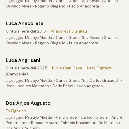
Lignaggio:
Mitsuyo Maeda > Carlos Gracie, Sr > Reyson Gracie >
Osvaldo Alves > Rogerio Olegario > Fabio Anacoreta
Luca Anacoreta
Cintura nera dal 2013 –
Anacoreta Jiu-jitsu
Lignaggio:
Mitsuyo Maeda > Carlos Gracie, Sr > Reyson Gracie >
Osvaldo Alves > Rogerio Olegario > Luca Anacoreta
Luca Angrisani
Cintura nera dal 2025 –
Budo Clan Cava – Lazy Fighters
(Campania)
Lignaggio:
Mitsuyo Maeda > Carlos Gracie, Sr > Carlos Gracie, Jr >
Jean Jacques Machado > Dario Bacci > Luca Angrisani
Dos Anjos Augusto
Fn Fight.co
Lignaggio:
Mitsuyo Maeda > Helio Grace > Carlson Gracie > Andrè
Pederneiras > Robson Moura > Fabricio Nascimento De Moraes >
Dos Anjos Augusto