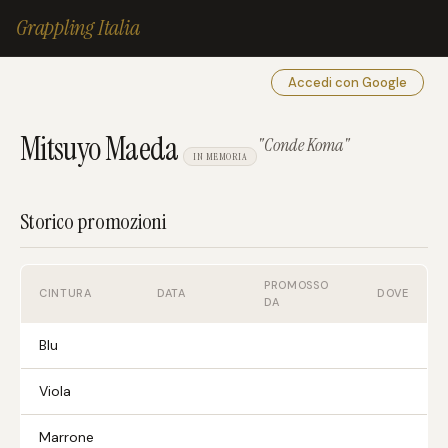
Grappling Italia
Accedi con Google
Mitsuyo Maeda
"Conde Koma"
IN MEMORIA
Storico promozioni
PROMOSSO
CINTURA
DATA
DOVE
DA
Blu
Viola
Marrone