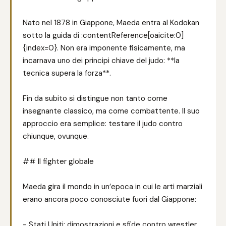
Nato nel 1878 in Giappone, Maeda entra al Kodokan
sotto la guida di :contentReference[oaicite:0]
{index=0}. Non era imponente fisicamente, ma
incarnava uno dei principi chiave del judo: **la
tecnica supera la forza**.
Fin da subito si distingue non tanto come
insegnante classico, ma come combattente. Il suo
approccio era semplice: testare il judo contro
chiunque, ovunque.
## Il fighter globale
Maeda gira il mondo in un’epoca in cui le arti marziali
erano ancora poco conosciute fuori dal Giappone:
- Stati Uniti: dimostrazioni e sfide contro wrestler