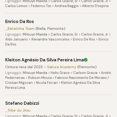
Lignaggio:
Mitsuyo Maeda > Carlos Gracie, Sr > Carlos Gracie, Jr >
Carlos Lemos > Federico Tisi > Andrea Baggio > Alberto D'ospina
Enrico Da Ros
_Batatinha Team
(Biella, Piemonte)
Lignaggio:
Mitsuyo Maeda > Carlos Gracie, Sr > Carlos Gracie, Jr >
Aldo Januario > Alexandre Vasconcelos > Enrico De Ros > Enrico
Da Ros
Kleiton Agnésio Da Silva Pereira Lima
Cintura nera dal 2023 –
Sakura Academy
(Piemonte)
Lignaggio:
Mitsuyo Maeda > Helio Grace > Carlson Gracie > Andrè
Pederneiras > Robson Moura > Fabricio Nascimento De Moraes /
Cristian Migovan > Nicola Ferrari > Kleiton Agnésio Da Silva
Pereira Lima
Stefano Dabizzi
_Tribe Jiu Jitsu
Lignaggio:
Mitsuyo Maeda > Carlos Gracie, Sr > Carlos Gracie, Jr >