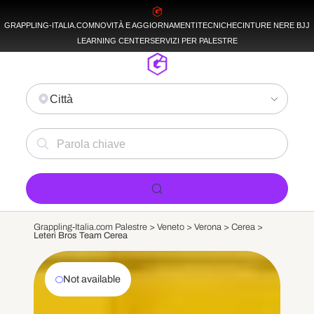
GRAPPLING-ITALIA.COM
NOVITÀ E AGGIORNAMENTI
TECNICHE
CINTURE NERE BJJ
LEARNING CENTER
SERVIZI PER PALESTRE
Città
Grappling-Italia.com Palestre >
Veneto
>
Verona
>
Cerea
>
Leteri Bros Team Cerea
Not available