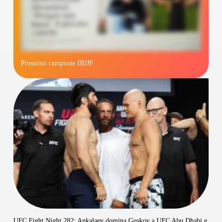
Prossimo campione IBJJF
UFC Fight Night 282: Ankalaev domina Guskov a UFC Abu Dhabi e