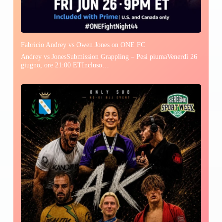
Fabricio Andrey vs Owen Jones on ONE FC
Andrey vs JonesSubmission Grappling – Pesi piumaVenerdì 26
giugno, ore 21:00 ETIncluso…