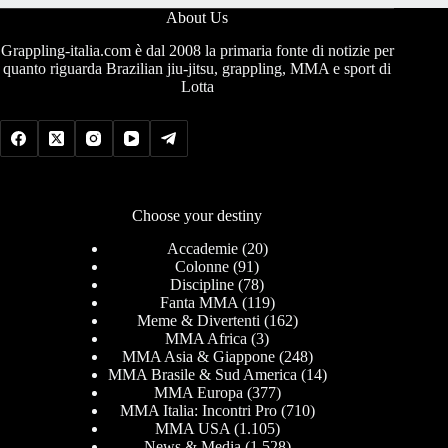
About Us
Grappling-italia.com è dal 2008 la primaria fonte di notizie per
quanto riguarda Brazilian jiu-jitsu, grappling, MMA e sport di
Lotta
Choose your destiny
Accademie
(20)
Colonne
(91)
Discipline
(78)
Fanta MMA
(119)
Meme & Divertenti
(162)
MMA Africa
(3)
MMA Asia & Giappone
(248)
MMA Brasile & Sud America
(14)
MMA Europa
(377)
MMA Italia: Incontri Pro
(710)
MMA USA
(1.105)
News & Media
(1.528)