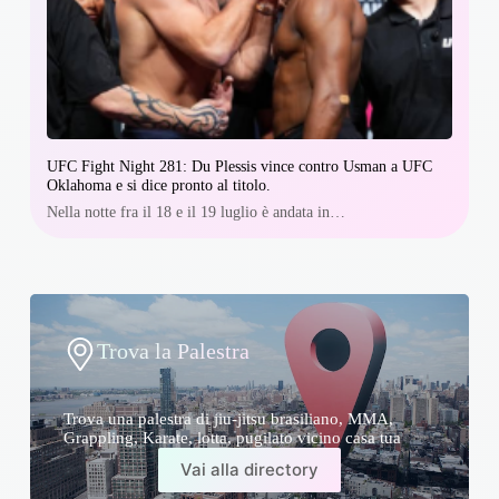
UFC Fight Night 281: Du Plessis vince contro Usman a UFC
Oklahoma e si dice pronto al titolo.
Nella notte fra il 18 e il 19 luglio è andata in…
Trova la Palestra
Trova una palestra di jiu-jitsu brasiliano, MMA,
Grappling, Karate, lotta, pugilato vicino casa tua
Vai alla directory