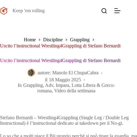
Salta
al
Keep 'em rolling
contenuto
Home
Discipline
Grappling
Uscito l’instructional Wrestling4Grappling di Stefano Bernardi
Uscito l’instructional Wrestling4Grappling di Stefano Bernardi
autore:
Manolo El ChupaCabra
il
18 Maggio 2025
In
Grappling
,
Adv
,
Impara
,
Lotta Libera & Greco-
romana
,
Video della settimana
Stefano Bernardi – Wrestling4Grappling (Single Leg / Double Leg
Instructional) è l’instructional dedicato ai takedown per il No-gi.
Lo so che a molti piace il Bjj proprio perchè si può tirare la guardia, ma