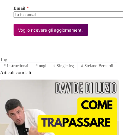
Email
*
Voglio ricevere gli aggiornamenti.
Tag
#
Instructional
#
nogi
#
Single leg
#
Stefano Bernardi
Articoli correlati