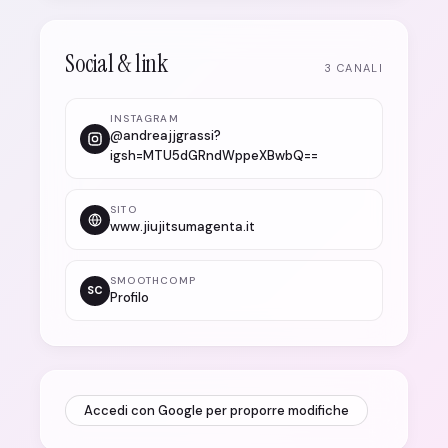
Social & link
3 CANALI
INSTAGRAM
@andreajjgrassi?
igsh=MTU5dGRndWppeXBwbQ==
SITO
www.jiujitsumagenta.it
SMOOTHCOMP
SC
Profilo
Accedi con Google per proporre modifiche