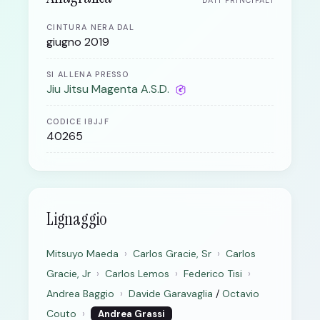
DATI PRINCIPALI
CINTURA NERA DAL
giugno 2019
SI ALLENA PRESSO
Jiu Jitsu Magenta A.S.D.
CODICE IBJJF
40265
Lignaggio
Mitsuyo Maeda
›
Carlos Gracie, Sr
›
Carlos
Gracie, Jr
›
Carlos Lemos
›
Federico Tisi
›
Andrea Baggio
›
Davide Garavaglia
/
Octavio
Couto
›
Andrea Grassi