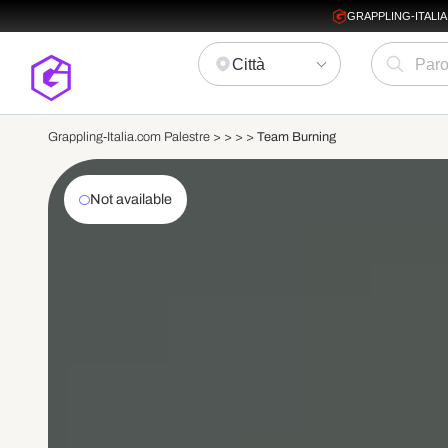
GRAPPLING-ITALI
Città
Grappling-Italia.com Palestre >
>
>
>
Team Burning
Not available