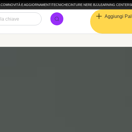
A.COM
NOVITÀ E AGGIORNAMENTI
TECNICHE
CINTURE NERE BJJ
LEARNING CENTER
S
Aggiungi Pal