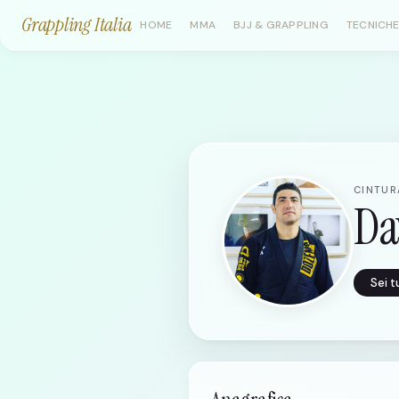
Grappling Italia
HOME
MMA
BJJ & GRAPPLING
TECNICHE
CINTURA
Da
Sei 