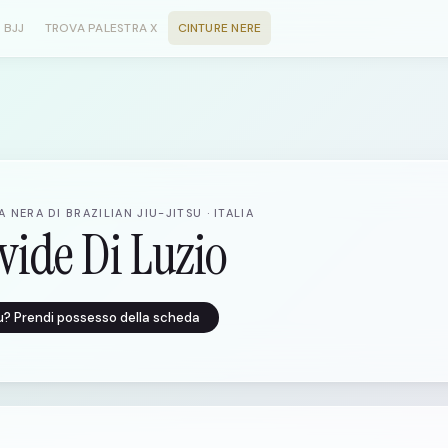
 BJJ
TROVA PALESTRA X
CINTURE NERE
 NERA DI BRAZILIAN JIU-JITSU · ITALIA
vide Di Luzio
tu? Prendi possesso della scheda