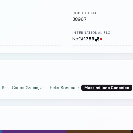
CODICE IBJJF
38967
INTERNATIONAL ELO
NoGi:
1789
, Sr
›
Carlos Gracie, Jr
›
Helio Soneca
›
Massimiliano Canonico