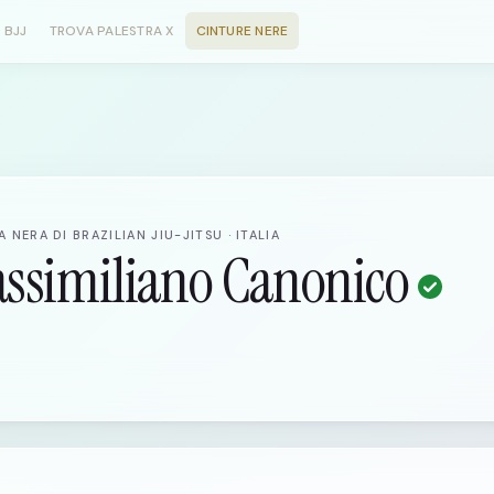
 BJJ
TROVA PALESTRA X
CINTURE NERE
 NERA DI BRAZILIAN JIU-JITSU · ITALIA
ssimiliano Canonico