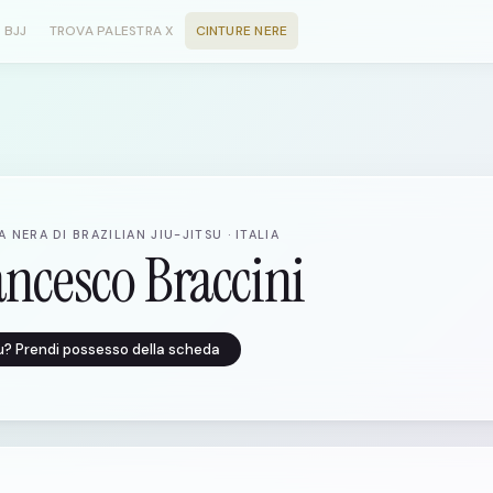
 BJJ
TROVA PALESTRA X
CINTURE NERE
 NERA DI BRAZILIAN JIU-JITSU · ITALIA
ancesco Braccini
tu? Prendi possesso della scheda