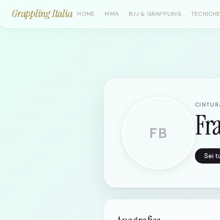
Grappling Italia
HOME
MMA
BJJ & GRAPPLING
TECNICHE
CINTURA
Fr
FB
Sei 