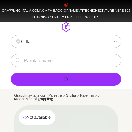
GRAPPLING-ITALIA.COM
NOVITÀ E AGGIORNAMENTI
TECNICHE
CINTURE NERE BJJ
LEARNING CENTER
SERVIZI PER PALESTRE
Città
Grappling-Italia.com Palestre >
Sicilia
>
Palermo
>
>
Mechanics of grappling
Not available