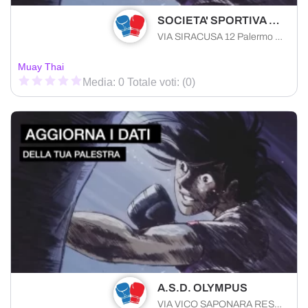
SOCIETA' SPORTIVA DILETTANTISTICA AIKYA S.R.L.
VIA SIRACUSA 12 Palermo (PA) 90141 , Sicilia
Muay Thai
Media: 0 Totale voti: (0)
A.S.D. OLYMPUS
VIA VICO SAPONARA RES. 13 Messina (ME) 98168 , Sicilia