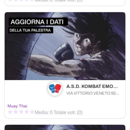
A.S.D. KOMBAT EMOTION ISPICA
VIA VITTORIO VENETO 92 Ispica (RG) 97014 , Sicilia
Muay Thai
Media: 0 Totale voti: (0)