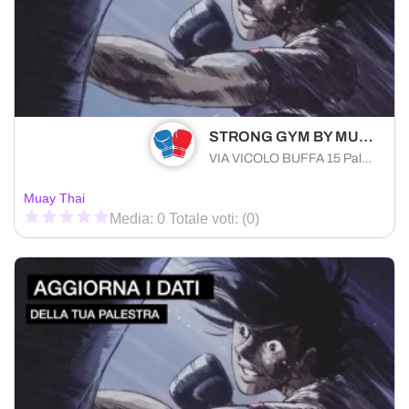
STRONG GYM BY MUAYTHAIPALERMO A.S.D.
VIA VICOLO BUFFA 15 Palermo (PA) 90151 , Sicilia
Muay Thai
Media: 0 Totale voti: (0)