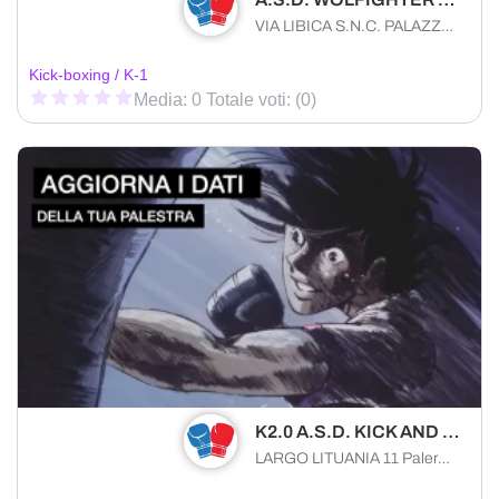
VIA LIBICA S.N.C. PALAZZO GULOTTA Trapani (TP) 91100 , Sicilia
Kick-boxing / K-1
Media: 0 Totale voti: (0)
K2.0 A.S.D. KICK AND FITNESS
LARGO LITUANIA 11 Palermo (PA) 90146 , Sicilia