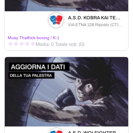
A.S.D. KOBRA KAI TEAM FIGHTING & FUNCTIONAL TRAINING
VIA ETNA 128 Riposto (CT) 95018 , Sicilia
Muay Thai
Kick-boxing / K-1
Media: 0 Totale voti: (0)
A.S.D. WOLFIGHTER BOXING TRAPANI