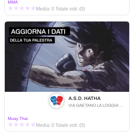
MMA
Media: 0 Totale voti: (0)
A.S.D. HATHA
VIA GAETANO LA LOGGIA 192 Palermo (PA) 90129 , Sicilia
Muay Thai
Media: 0 Totale voti: (0)