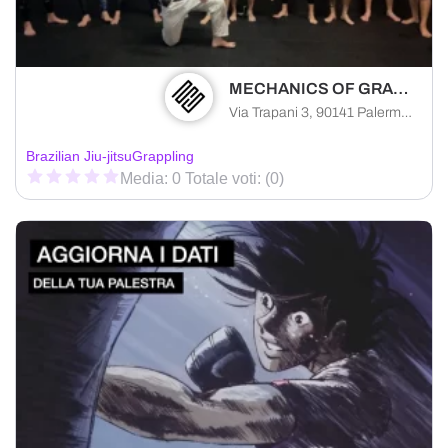
MECHANICS OF GRAPPLING
Via Trapani 3, 90141 Palermo città metropolitana di Palermo, Italia
Brazilian Jiu-jitsu
Grappling
Media: 0 Totale voti: (0)