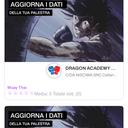
DRAGON ACADEMY GROUP A.S.D.
C/DA NISCIMA SNC Caltanissetta (CL) 93100 , Sicilia
Muay Thai
Media: 0 Totale voti: (0)