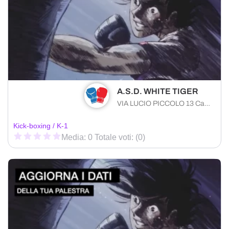
A.S.D. WHITE TIGER
VIA LUCIO PICCOLO 13 Capo d'Orlando (ME) 98071 , Sicilia
Kick-boxing / K-1
Media: 0 Totale voti: (0)