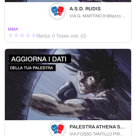
A.S.D. RUDIS
VIA G. MARTINO 8 Milazzo (ME) 98057 , Sicilia
MMA
Media: 0 Totale voti: (0)
PALESTRA ATHENA SOCIETA' SPORTIVA DILETTANTISTICA A RESPONSABILITA' LIMITATA
VIA FOSSO TANTILLO PIRATO 61/4 Modica (RG) 97015 , Sicilia