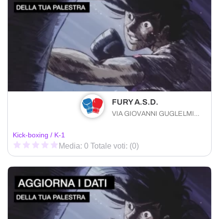
FURY A.S.D.
VIA GIOVANNI GUGLELMINO 70 Tremestieri Etneo (CT) 95030 , Sicilia
Kick-boxing / K-1
Media: 0 Totale voti: (0)