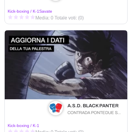
Kick-boxing / K-1
Savate
Media: 0 Totale voti: (0)
A.S.D. BLACK PANTER
CONTRADA PONTEDUE S.N. Tortorici (ME) 98078 , Sicilia
Kick-boxing / K-1