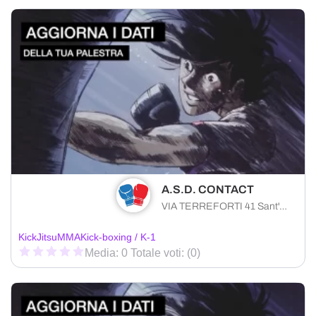
A.S.D. CONTACT
VIA TERREFORTI 41 Sant'Agata di Militello (ME) 98076 , Sicilia
KickJitsu
MMA
Kick-boxing / K-1
Media: 0 Totale voti: (0)