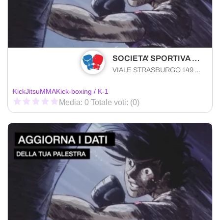
SOCIETA' SPORTIVA DILETTANTISTICA TEAM VICOR S.R.L.
VIALE STRASBURGO 149 Palermo (PA) 90146 , Sicilia
KickJitsu
MMA
Kick-boxing / K-1
Media: 0 Totale voti: (0)