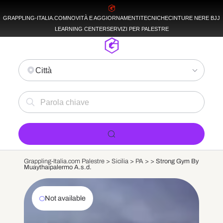
GRAPPLING-ITALIA.COM
NOVITÀ E AGGIORNAMENTI
TECNICHE
CINTURE NERE BJJ
LEARNING CENTER
SERVIZI PER PALESTRE
Città
Grappling-Italia.com Palestre >
Sicilia
>
PA
>
>
Strong Gym By
Muaythaipalermo A.s.d.
Not available