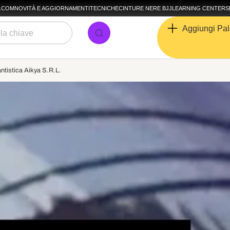
A.COM
NOVITÀ E AGGIORNAMENTI
TECNICHE
CINTURE NERE BJJ
LEARNING CENTER
S
Aggiungi Pal
antistica Aikya S.R.L.