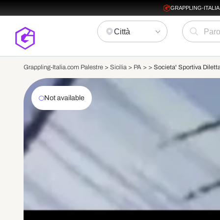
GRAPPLING-ITALI
Città
Grappling-Italia.com Palestre >
Sicilia
>
PA
>
>
Societa' Sportiva Dilett
Not available