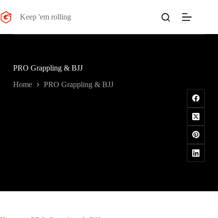
Salta
al
Keep 'em rolling
contenuto
PRO Grappling & BJJ
Home
PRO Grappling & BJJ