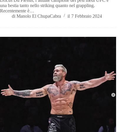
Dricus Du Plessis, l’attuale campione dei pesi medi UFC è
una bestia tanto nello striking quanto nel grappling.
Recentemente è…
di
Manolo El ChupaCabra
il
7 Febbraio 2024