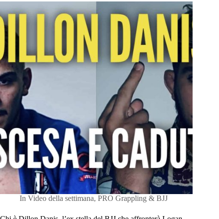
In
Video della settimana
,
PRO Grappling & BJJ
Chi è Dillon Danis, l’ex stella del BJJ che affronterà Logan