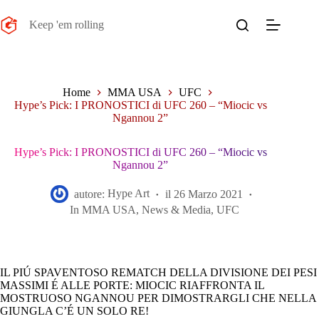
Salta
al
Keep 'em rolling
contenuto
Home
MMA USA
UFC
Hype’s Pick: I PRONOSTICI di UFC 260 – “Miocic vs
Ngannou 2”
Hype’s Pick: I PRONOSTICI di UFC 260 – “Miocic vs
Ngannou 2”
autore:
Hype Art
il
26 Marzo 2021
In
MMA USA
,
News & Media
,
UFC
IL PIÚ SPAVENTOSO REMATCH DELLA DIVISIONE DEI PESI
MASSIMI É ALLE PORTE: MIOCIC RIAFFRONTA IL
MOSTRUOSO NGANNOU PER DIMOSTRARGLI CHE NELLA
GIUNGLA C’É UN SOLO RE!