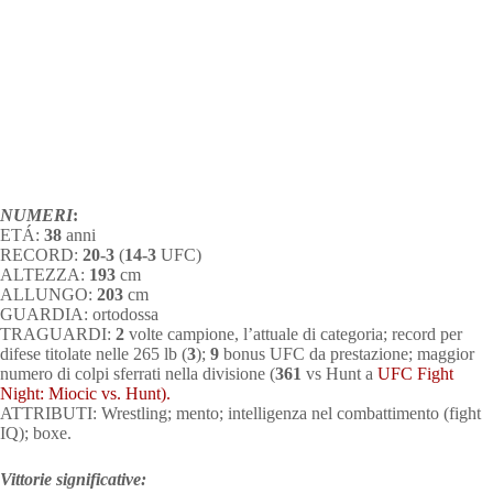
NUMERI
:
ETÁ:
38
anni
RECORD:
20-3
(
14-3
UFC)
ALTEZZA:
193
cm
ALLUNGO:
203
cm
GUARDIA: ortodossa
TRAGUARDI:
2
volte campione, l’attuale di categoria; record per
difese titolate nelle 265 lb (
3
);
9
bonus UFC da prestazione; maggior
numero di colpi sferrati nella divisione (
361
vs Hunt a
UFC Fight
Night: Miocic vs. Hunt).
ATTRIBUTI: Wrestling; mento; intelligenza nel combattimento (fight
IQ); boxe.
Vittorie significative: