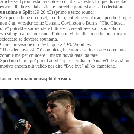
Anche se Tyron resta pericoloso con il suo destro, Luque dovrebbe
essere all’altezza dalla sfida e potrebbe portarsi a casa la
decisione
unanime o Split
(29-28 x3) (primo e terzo round).
Se ripenso bene un upset, in effetti, potrebbe verificarsi perché Luque
non è un wrestler come Usman, Covington o Burns, “The Chosen
one” potrebbe sorprendere tutti e vincere attraverso il suo solido
wrestling ma non ne sono affatto convinto, diciamo che non rimarrei
scioccato se dovesse spuntarla.
Come previsione è 51 %Luque e 49% Woodley.
“The silent assassin” è completo, ha cuore e sa incassare come uno
zombie ma per chiudere il match dovrà darsi da fare.
Speriamo in un po’ più di attività questa volta, o Dana White avrà un
motivo ancora più valido per dire “Bye bye” all’ex campione.
Luque per
unanimous/split decision.