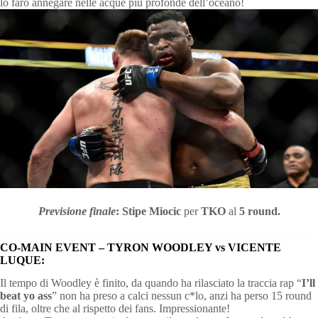
lo farò annegare nelle acque più profonde dell’oceano!
Previsione finale
: Stipe Miocic
per
TKO
al
5 round.
CO-MAIN EVENT – TYRON WOODLEY vs VICENTE
LUQUE:
Il tempo di Woodley è finito, da quando ha rilasciato la traccia rap “
I’ll
beat yo ass
” non ha preso a calci nessun c*lo, anzi ha perso 15 round
di fila, oltre che al rispetto dei fans. Impressionante!