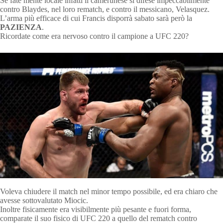
Se fate mente locale infatti il camerunese si difese impeccabilmente
contro Blaydes, nel loro rematch, e contro il messicano, Velasquez.
L’arma più efficace di cui Francis disporrà sabato sarà però la
PAZIENZA
.
Ricordate come era nervoso contro il campione a UFC 220?
Voleva chiudere il match nel minor tempo possibile, ed era chiaro che
avesse sottovalutato Miocic.
Inoltre fisicamente era visibilmente più pesante e fuori forma,
comparate il suo fisico di UFC 220 a quello del rematch contro