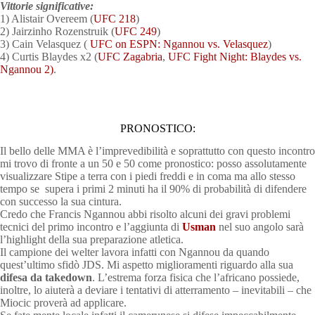
Vittorie significative:
1) Alistair Overeem (
UFC 218
)
2) Jairzinho Rozenstruik (
UFC 249
)
3) Cain Velasquez (
UFC on ESPN: Ngannou vs. Velasquez
)
4) Curtis Blaydes x2 (
UFC Zagabria
,
UFC Fight Night: Blaydes vs.
Ngannou 2)
.
PRONOSTICO:
Il bello delle MMA è l’imprevedibilità e soprattutto con questo incontro
mi trovo di fronte a un 50 e 50 come pronostico: posso assolutamente
visualizzare Stipe a terra con i piedi freddi e in coma ma allo stesso
tempo se supera i primi 2 minuti ha il 90% di probabilità di difendere
con successo la sua cintura.
Credo che Francis Ngannou abbi risolto alcuni dei gravi problemi
tecnici del primo incontro e l’aggiunta di
Usman
nel suo angolo sarà
l’highlight della sua preparazione atletica.
Il campione dei welter lavora infatti con Ngannou da quando
quest’ultimo sfidò JDS. Mi aspetto miglioramenti riguardo alla sua
difesa da takedown
. L’estrema forza fisica che l’africano possiede,
inoltre, lo aiuterà a deviare i tentativi di atterramento – inevitabili – che
Miocic proverà ad applicare.