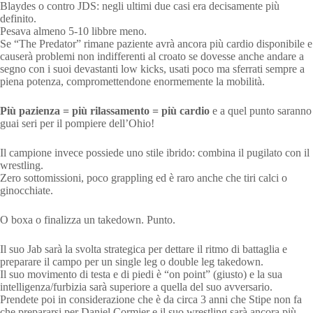
Blaydes o contro JDS: negli ultimi due casi era decisamente più
definito.
Pesava almeno 5-10 libbre meno.
Se “The Predator” rimane paziente avrà ancora più cardio disponibile e
causerà problemi non indifferenti al croato se dovesse anche andare a
segno con i suoi devastanti low kicks, usati poco ma sferrati sempre a
piena potenza, compromettendone enormemente la mobilità.
Più pazienza = più rilassamento = più cardio
e a quel punto saranno
guai seri per il pompiere dell’Ohio!
Il campione invece possiede uno stile ibrido: combina il pugilato con il
wrestling.
Zero sottomissioni, poco grappling ed è raro anche che tiri calci o
ginocchiate.
O boxa o finalizza un takedown. Punto.
Il suo Jab sarà la svolta strategica per dettare il ritmo di battaglia e
preparare il campo per un single leg o double leg takedown.
Il suo movimento di testa e di piedi è “on point” (giusto) e la sua
intelligenza/furbizia sarà superiore a quella del suo avversario.
Prendete poi in considerazione che è da circa 3 anni che Stipe non fa
che prepararsi per Daniel Cormier e il suo wrestling sarà ancora più