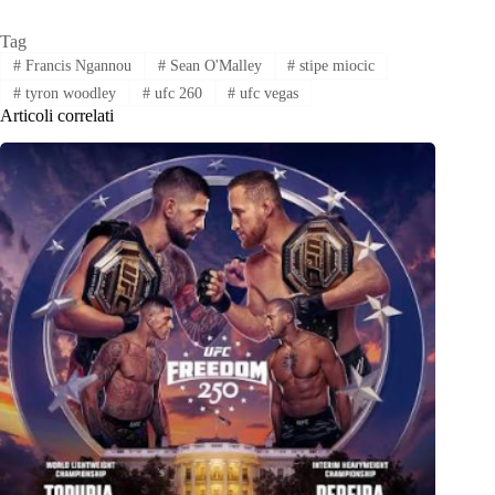
Tag
#
Francis Ngannou
#
Sean O'Malley
#
stipe miocic
#
tyron woodley
#
ufc 260
#
ufc vegas
Articoli correlati