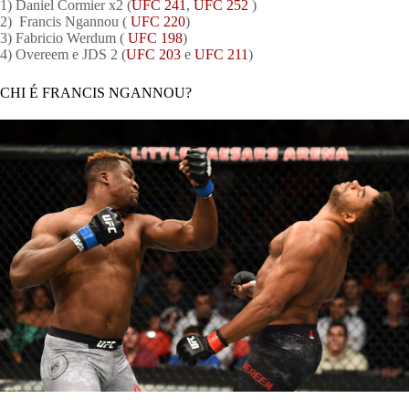
1) Daniel Cormier x2 (
UFC 241
,
UFC 252
)
2) Francis Ngannou (
UFC 220
)
3) Fabricio Werdum (
UFC 198
)
4) Overeem e JDS 2 (
UFC 203
e
UFC 211
)
CHI É FRANCIS NGANNOU?