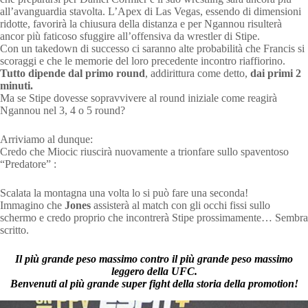
all’avanguardia stavolta. L’Apex di Las Vegas, essendo di dimensioni
ridotte, favorirà la chiusura della distanza e per Ngannou risulterà
ancor più faticoso sfuggire all’offensiva da wrestler di Stipe.
Con un takedown di successo ci saranno alte probabilità che Francis si
scoraggi e che le memorie del loro precedente incontro riaffiorino.
Tutto dipende dal primo round
, addirittura come detto,
dai primi 2
minuti.
Ma se Stipe dovesse sopravvivere al round iniziale come reagirà
Ngannou nel 3, 4 o 5 round?
Arriviamo al dunque:
Credo che Miocic riuscirà nuovamente a trionfare sullo spaventoso
“Predatore” :
Scalata la montagna una volta lo si può fare una seconda!
Immagino che
Jones
assisterà al match con gli occhi fissi sullo
schermo e credo proprio che incontrerà Stipe prossimamente… Sembra
scritto.
Il più grande peso massimo contro il più grande peso massimo
leggero della UFC.
Benvenuti al più grande super fight della storia della promotion!