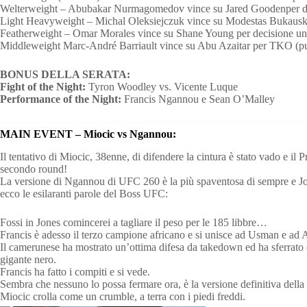
Welterweight – Abubakar Nurmagomedov vince su Jared Goodenper de
Light Heavyweight – Michal Oleksiejczuk vince su Modestas Bukauskas
Featherweight – Omar Morales vince su Shane Young per decisione un
Middleweight Marc-André Barriault vince su Abu Azaitar per TKO (pu
BONUS DELLA SERATA:
Fight of the Night:
Tyron Woodley vs. Vicente Luque
Performance of the Night:
Francis Ngannou e Sean O’Malley
MAIN EVENT – Miocic vs Ngannou:
Il tentativo di Miocic, 38enne, di difendere la cintura è stato vado e il
secondo round!
La versione di Ngannou di UFC 260 è la più spaventosa di sempre e Jon 
ecco le esilaranti parole del Boss UFC:
Fossi in Jones comincerei a tagliare il peso per le 185 libbre…
Francis è adesso il terzo campione africano e si unisce ad Usman e ad 
Il camerunese ha mostrato un’ottima difesa da takedown ed ha sferrato c
gigante nero.
Francis ha fatto i compiti e si vede.
Sembra che nessuno lo possa fermare ora, è la versione definitiva della
Miocic crolla come un crumble, a terra con i piedi freddi.