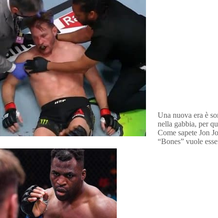
Una nuova era è sor
nella gabbia, per q
Come sapete Jon Jone
“Bones” vuole esser