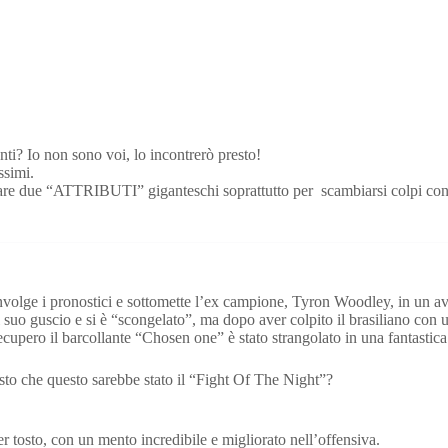
ti? Io non sono voi, lo incontrerò presto!
ssimi.
re due “ATTRIBUTI” giganteschi soprattutto per scambiarsi colpi con lu
olge i pronostici e sottomette l’ex campione, Tyron Woodley, in un av
suo guscio e si è “scongelato”, ma dopo aver colpito il brasiliano con u
i recupero il barcollante “Chosen one” è stato strangolato in una fantast
sto che questo sarebbe stato il “Fight Of The Night”?
r tosto, con un mento incredibile e migliorato nell’offensiva.