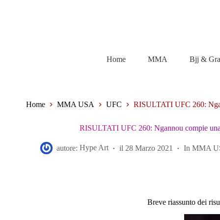
Salta
al
contenuto
Home
MMA
Bjj & Gr
Home
MMA USA
UFC
RISULTATI UFC 260: Ngan
RISULTATI UFC 260: Ngannou compie una
autore:
Hype Art
il
28 Marzo 2021
In
MMA U
Breve riassunto dei risu