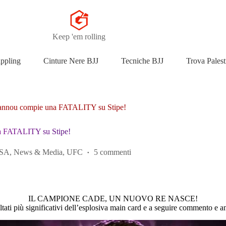
Keep 'em rolling
appling
Cinture Nere BJJ
Tecniche BJJ
Trova Palest
nou compie una FATALITY su Stipe!
 FATALITY su Stipe!
SA
,
News & Media
,
UFC
5 commenti
IL CAMPIONE CADE, UN NUOVO RE NASCE!
ltati più significativi dell’esplosiva main card e a seguire commento e a