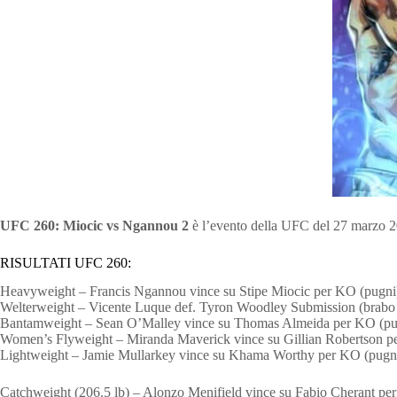
UFC 260: Miocic vs Ngannou 2
è l’evento della UFC del 27 marzo 
RISULTATI UFC 260:
Heavyweight – Francis Ngannou vince su Stipe Miocic per KO (pugni)
Welterweight – Vicente Luque def. Tyron Woodley Submission (brabo
Bantamweight – Sean O’Malley vince su Thomas Almeida per KO (pug
Women’s Flyweight – Miranda Maverick vince su Gillian Robertson pe
Lightweight – Jamie Mullarkey vince su Khama Worthy per KO (pugni
Catchweight (206.5 lb) – Alonzo Menifield vince su Fabio Cherant per