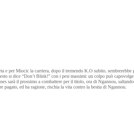
ta e per Miocic la carriera, dopo il tremendo K.O subito, sembrerebbe gi
uesto si dice “Don’t Blink!” con i pesi massimi: un colpo può capovolger
s sarà il prossimo a combattere per il titolo, ora di Ngannou, saltando l
e pagato, ed ha ragione, rischia la vita contro la bestia di Ngannou.