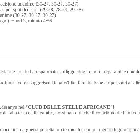
cisione unanime (30-27, 30-27, 30-27)
 per split decision (29-28, 28-29, 29-28)
anime (30-27, 30-27, 30-27)
gni) round 3, minuto 4:56
 Predatore non lo ha risparmiato, infliggendogli danni irreparabili e chiu
Jones, come suggerisce Dana White, farebbe bene a ripensarci a salire 
Adesanya nel “
CLUB DELLE STELLE AFRICANE”!
alci alla testa e alle gambe, possimao dire che il contributo dell’amic
 macchina da guerra perfetta, un terminator con un mento di granito, in