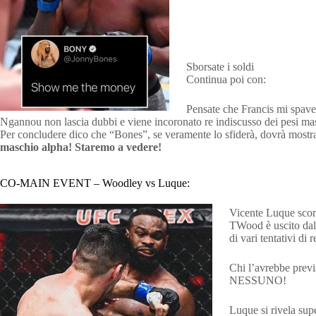
Sborsate i soldi
Continua poi con:
Pensate che Francis mi spaven
Ngannou non lascia dubbi e viene incoronato re indiscusso dei pesi ma
Per concludere dico che “Bones”, se veramente lo sfiderà, dovrà mostra
maschio alpha! Staremo a vedere!
CO-MAIN EVENT – Woodley vs Luque:
Vicente Luque sconv
TWood è uscito dal 
di vari tentativi d
Chi l’avrebbe previ
NESSUNO!
Luque si rivela supe