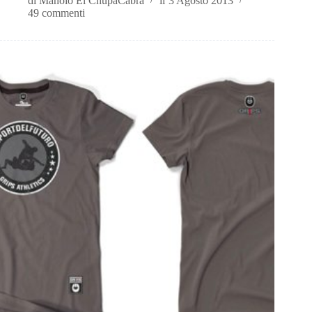
di
Manolo El ChupaCabra
il
3 Agosto 2013
49 commenti