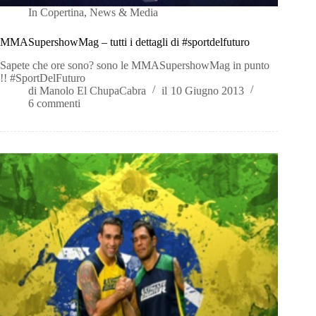
In
Copertina
,
News & Media
MMASupershowMag – tutti i dettagli di #sportdelfuturo
Sapete che ore sono? sono le MMASupershowMag in punto
!! #SportDelFuturo
di
Manolo El ChupaCabra
il
10 Giugno 2013
6 commenti