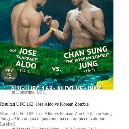
In
Copertina
,
UFC
Risultati UFC 163: Jose Aldo vs Korean Zombie
Risultati UFC 163: Jose Aldo vs Korean Zombie (Chan Sung
Jung) - Altra nottata di passione ma con un piccolo aiutino...
La chat!