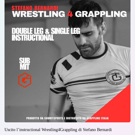
Uscito l’instructional Wrestling4Grappling di Stefano Bernardi