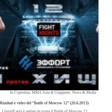
In
Copertina
,
MMA Asia & Giappone
,
News & Media
Risultati e video del “Battle of Moscow 12” (20.6.2013)
Giovedì sera è andato in scena il Battle of Moscow 12,