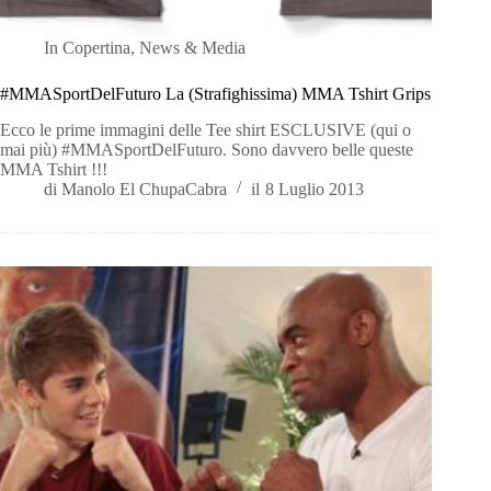
In
Copertina
,
News & Media
#MMASportDelFuturo La (Strafighissima) MMA Tshirt Grips
Ecco le prime immagini delle Tee shirt ESCLUSIVE (qui o
mai più) #MMASportDelFuturo. Sono davvero belle queste
MMA Tshirt !!!
di
Manolo El ChupaCabra
il
8 Luglio 2013