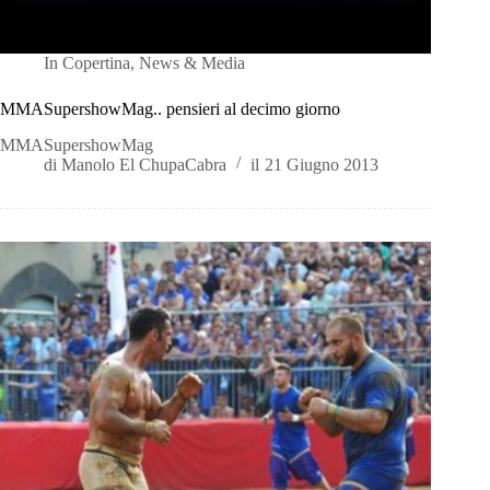
In
Copertina
,
News & Media
MMASupershowMag.. pensieri al decimo giorno
MMASupershowMag
di
Manolo El ChupaCabra
il
21 Giugno 2013