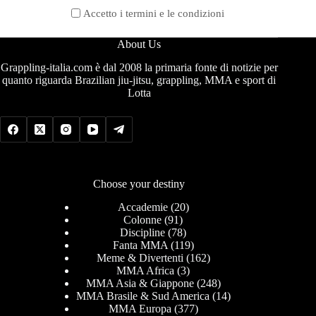
Accetto i termini e le condizioni
About Us
Grappling-italia.com è dal 2008 la primaria fonte di notizie per
quanto riguarda Brazilian jiu-jitsu, grappling, MMA e sport di
Lotta
Choose your destiny
Accademie
(20)
Colonne
(91)
Discipline
(78)
Fanta MMA
(119)
Meme & Divertenti
(162)
MMA Africa
(3)
MMA Asia & Giappone
(248)
MMA Brasile & Sud America
(14)
MMA Europa
(377)