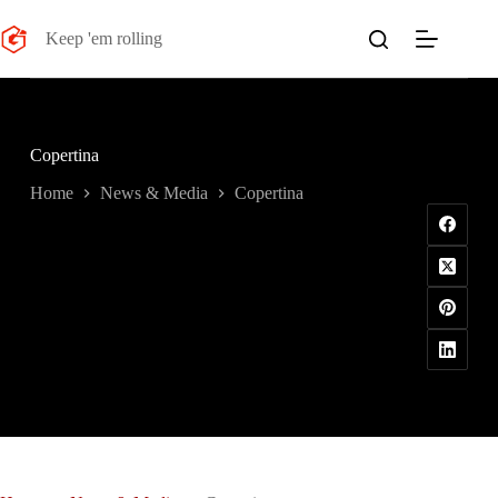
Salta
al
Keep 'em rolling
contenuto
Copertina
Home
News & Media
Copertina