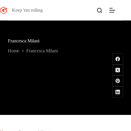
Salta
al
Keep 'em rolling
contenuto
Francesca Milani
Home
Francesca Milani