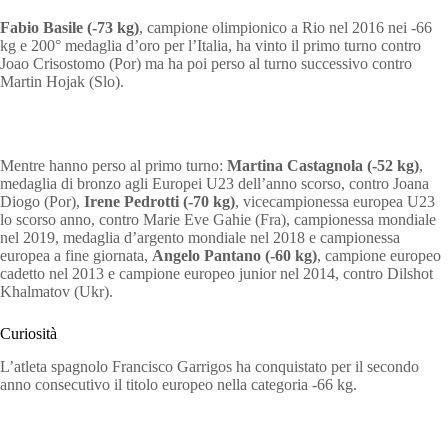
Fabio Basile (-73 kg)
, campione olimpionico a Rio nel 2016 nei -66
kg e 200° medaglia d’oro per l’Italia, ha vinto il primo turno contro
Joao Crisostomo (Por) ma ha poi perso al turno successivo contro
Martin Hojak (Slo).
Mentre hanno perso al primo turno:
Martina Castagnola (-52 kg)
,
medaglia di bronzo agli Europei U23 dell’anno scorso, contro Joana
Diogo (Por),
Irene Pedrotti (-70 kg)
, vicecampionessa europea U23
lo scorso anno, contro Marie Eve Gahie (Fra), campionessa mondiale
nel 2019, medaglia d’argento mondiale nel 2018 e campionessa
europea a fine giornata,
Angelo Pantano (-60 kg)
, campione europeo
cadetto nel 2013 e campione europeo junior nel 2014, contro Dilshot
Khalmatov (Ukr).
Curiosità
L’atleta spagnolo Francisco Garrigos ha conquistato per il secondo
anno consecutivo il titolo europeo nella categoria -66 kg.