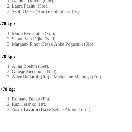
Gemma Howell (Gbr),
Laura Fazliu (Kos),
Szofi Ozbas (Hun) e Gili Sharir (Isr)
-70 kg :
Marie Eve Gahie (Fra),
Sanne Van Dijke (Ned),
Margaux Pinot (Fra) e Anka Pogacnik (Slo)
-78 kg :
Alina Boehm (Ger),
Guusje Steenhuis (Ned),
Alice Bellandi (Ita)
e Madeleine Malonga (Fra)
+78 kg:
Romane Dicko (Fra),
Raz Hershko (Isr),
Asya Tavano (Ita)
e Sebile Akbulut (Tur)