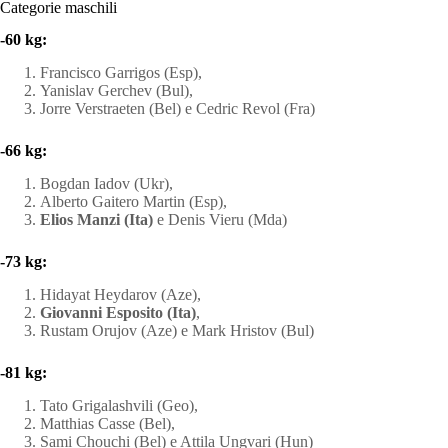
Categorie maschili
-60 kg:
Francisco Garrigos (Esp),
Yanislav Gerchev (Bul),
Jorre Verstraeten (Bel) e Cedric Revol (Fra)
-66 kg:
Bogdan Iadov (Ukr),
Alberto Gaitero Martin (Esp),
Elios Manzi (Ita)
e Denis Vieru (Mda)
-73 kg:
Hidayat Heydarov (Aze),
Giovanni Esposito (Ita)
,
Rustam Orujov (Aze) e Mark Hristov (Bul)
-81 kg:
Tato Grigalashvili (Geo),
Matthias Casse (Bel),
Sami Chouchi (Bel) e Attila Ungvari (Hun)