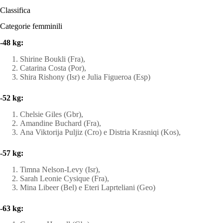
Classifica
Categorie femminili
-48 kg:
Shirine Boukli (Fra),
Catarina Costa (Por),
Shira Rishony (Isr) e Julia Figueroa (Esp)
-52 kg:
Chelsie Giles (Gbr),
Amandine Buchard (Fra),
Ana Viktorija Puljiz (Cro) e Distria Krasniqi (Kos),
-57 kg:
Timna Nelson-Levy (Isr),
Sarah Leonie Cysique (Fra),
Mina Libeer (Bel) e Eteri Laprteliani (Geo)
-63 kg: