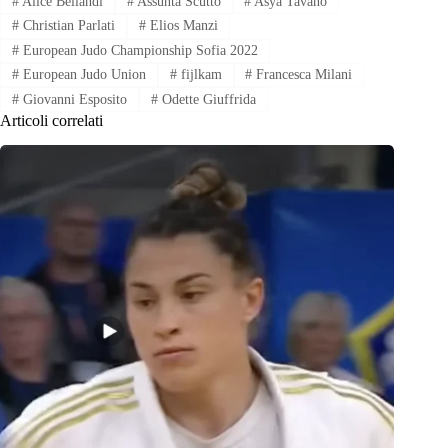
#
Alice Bellandi
#
Assunta Scutto
#
Asya Tavano
#
Christian Parlati
#
Elios Manzi
#
European Judo Championship Sofia 2022
#
European Judo Union
#
fijlkam
#
Francesca Milani
#
Giovanni Esposito
#
Odette Giuffrida
Articoli correlati