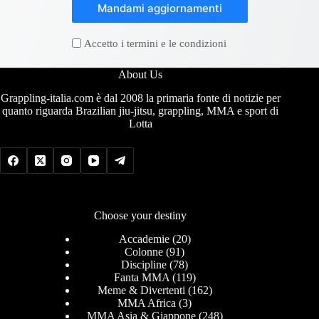
Mandami aggiornamenti
Accetto i termini e le condizioni
About Us
Grappling-italia.com è dal 2008 la primaria fonte di notizie per
quanto riguarda Brazilian jiu-jitsu, grappling, MMA e sport di
Lotta
Choose your destiny
Accademie
(20)
Colonne
(91)
Discipline
(78)
Fanta MMA
(119)
Meme & Divertenti
(162)
MMA Africa
(3)
MMA Asia & Giappone
(248)