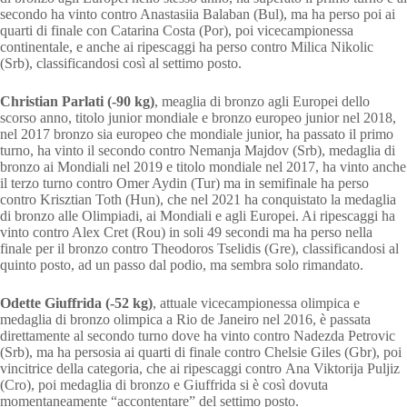
secondo ha vinto contro Anastasiia Balaban (Bul), ma ha perso poi ai
quarti di finale con Catarina Costa (Por), poi vicecampionessa
continentale, e anche ai ripescaggi ha perso contro Milica Nikolic
(Srb), classificandosi così al settimo posto.
Christian Parlati (-90 kg)
, meaglia di bronzo agli Europei dello
scorso anno, titolo junior mondiale e bronzo europeo junior nel 2018,
nel 2017 bronzo sia europeo che mondiale junior, ha passato il primo
turno, ha vinto il secondo contro Nemanja Majdov (Srb), medaglia di
bronzo ai Mondiali nel 2019 e titolo mondiale nel 2017, ha vinto anche
il terzo turno contro Omer Aydin (Tur) ma in semifinale ha perso
contro Krisztian Toth (Hun), che nel 2021 ha conquistato la medaglia
di bronzo alle Olimpiadi, ai Mondiali e agli Europei. Ai ripescaggi ha
vinto contro Alex Cret (Rou) in soli 49 secondi ma ha perso nella
finale per il bronzo contro Theodoros Tselidis (Gre), classificandosi al
quinto posto, ad un passo dal podio, ma sembra solo rimandato.
Odette Giuffrida (-52 kg)
, attuale vicecampionessa olimpica e
medaglia di bronzo olimpica a Rio de Janeiro nel 2016, è passata
direttamente al secondo turno dove ha vinto contro Nadezda Petrovic
(Srb), ma ha persosia ai quarti di finale contro Chelsie Giles (Gbr), poi
vincitrice della categoria, che ai ripescaggi contro Ana Viktorija Puljiz
(Cro), poi medaglia di bronzo e Giuffrida si è così dovuta
momentaneamente “accontentare” del settimo posto.