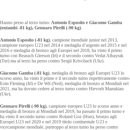
Hanno perso al terzo turno:
Antonio Esposito e Giacomo Gamba
(entambi -81 kg), Gennaro Pirelli (-90 kg)
.
Antonio Esposito (-81 kg)
, campione mondiale junior nel 2013,
campione europeo U23 nel 2014 e medaglia d’argento nel 2015 e nel
2016 e medaglia di bronzo agli Europei nel 2018, ha vinto il primo
turno con Bearach Gleeson (Irl) e il secondo contro Vedat Albayrak
(Tur) ma al terzo ha perso contro Sergii Krivchach (Ukr).
Giacomo Gamba (-81 kg)
, medaglia di bronzo agli Europei U23 lo
scorso anno, ha vinto il primo e il secondo turno rispettivamente contro
Eoin Fleming (Irl) e De Wit (Ned), medaglia di bronzo ai Mondiali nel
2021, ma ha dovuto cedere al terzo turno contro Hievorh Manukian
(Ukr).
Gennaro Pirelli (-90 kg)
, campione europeo U23 lo scorso anno e
medaglia di bronzo ai Mondiali nel 2019, ha passato il primo turno e
ha vinto il secondo turno contro Roland Goz (Hun), bronzo agli
Europei U23 nel 2020 e nel 2019 titolo continentale U23 e
vicecampione mondiale, purtroppo al terzo turno ha perso contro