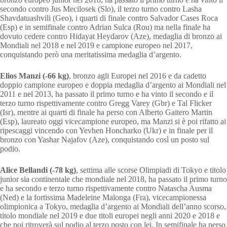
secondo contro Jus Mecilosek (Slo), il terzo turno contro Lasha
Shavdatuashvili (Geo), i quarti di finale contro Salvador Cases Roca
(Esp) e in semifinale contro Adrian Sulca (Rou) ma nella finale ha
dovuto cedere contro Hidayat Heydarov (Aze), medaglia di bronzo ai
Mondiali nel 2018 e nel 2019 e campione europeo nel 2017,
conquistando però una meritatissima medaglia d’argento.
Elios Manzi (-66 kg)
, bronzo agli Europei nel 2016 e da cadetto
doppio campione europeo e doppia medaglia d’argento ai Mondiali nel
2011 e nel 2013, ha passato il primo turno e ha vinto il secondo e il
terzo turno rispettivamente contro Gregg Varey (Gbr) e Tal Flicker
(Isr), mentre ai quarti di finale ha perso con Alberto Gaitero Martin
(Esp), laureato oggi vicecampione europeo, ma Manzi si è poi rifatto ai
ripescaggi vincendo con Yevhen Honcharko (Ukr) e in finale per il
bronzo con Yashar Najafov (Aze), conquistando così un posto sul
podio.
Alice Bellandi (-78 kg)
, settima alle scorse Olimpiadi di Tokyo e titolo
junior sia continentale che mondiale nel 2018, ha passato il primo turno
e ha secondo e terzo turno rispettivamente contro Natascha Ausma
(Ned) e la fortissima Madeleine Malonga (Fra), vicecampionessa
olimpionica a Tokyo, medaglia d’argento ai Mondiali dell’anno scorso,
titolo mondiale nel 2019 e due titoli europei negli anni 2020 e 2018 e
che poi ritroverà sul podio al terzo posto con lei. In semifinale ha perso