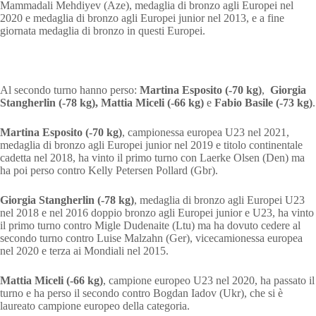
Mammadali Mehdiyev (Aze), medaglia di bronzo agli Europei nel
2020 e medaglia di bronzo agli Europei junior nel 2013, e a fine
giornata medaglia di bronzo in questi Europei.
Al secondo turno hanno perso:
Martina Esposito (-70 kg)
,
Giorgia
Stangherlin (-78 kg),
Mattia Miceli (-66 kg)
e
Fabio Basile (-73 kg)
.
Martina Esposito (-70 kg)
, campionessa europea U23 nel 2021,
medaglia di bronzo agli Europei junior nel 2019 e titolo continentale
cadetta nel 2018, ha vinto il primo turno con Laerke Olsen (Den) ma
ha poi perso contro Kelly Petersen Pollard (Gbr).
Giorgia Stangherlin (-78 kg)
, medaglia di bronzo agli Europei U23
nel 2018 e nel 2016 doppio bronzo agli Europei junior e U23, ha vinto
il primo turno contro Migle Dudenaite (Ltu) ma ha dovuto cedere al
secondo turno contro Luise Malzahn (Ger), vicecamionessa europea
nel 2020 e terza ai Mondiali nel 2015.
Mattia Miceli (-66 kg)
, campione europeo U23 nel 2020, ha passato il
turno e ha perso il secondo contro Bogdan Iadov (Ukr), che si è
laureato campione europeo della categoria.