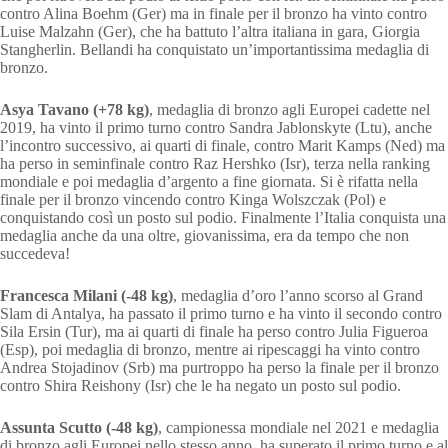
contro Alina Boehm (Ger) ma in finale per il bronzo ha vinto contro
Luise Malzahn (Ger), che ha battuto l’altra italiana in gara, Giorgia
Stangherlin. Bellandi ha conquistato un’importantissima medaglia di
bronzo.
Asya Tavano (+78 kg)
, medaglia di bronzo agli Europei cadette nel
2019, ha vinto il primo turno contro Sandra Jablonskyte (Ltu), anche
l’incontro successivo, ai quarti di finale, contro Marit Kamps (Ned) ma
ha perso in seminfinale contro Raz Hershko (Isr), terza nella ranking
mondiale e poi medaglia d’argento a fine giornata. Si è rifatta nella
finale per il bronzo vincendo contro Kinga Wolszczak (Pol) e
conquistando così un posto sul podio. Finalmente l’Italia conquista una
medaglia anche da una oltre, giovanissima, era da tempo che non
succedeva!
Francesca Milani (-48 kg)
, medaglia d’oro l’anno scorso al Grand
Slam di Antalya, ha passato il primo turno e ha vinto il secondo contro
Sila Ersin (Tur), ma ai quarti di finale ha perso contro Julia Figueroa
(Esp), poi medaglia di bronzo, mentre ai ripescaggi ha vinto contro
Andrea Stojadinov (Srb) ma purtroppo ha perso la finale per il bronzo
contro Shira Reishony (Isr) che le ha negato un posto sul podio.
Assunta Scutto (-48 kg)
, campionessa mondiale nel 2021 e medaglia
di bronzo agli Europei nello stesso anno, ha superato il primo turno e al