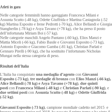
Atleti in gara
Nelle categorie femminili hanno gareggiato Francesca Milani e
Assunta Scutto (-48 kg), Odette Giuffrida e Martina Castagnola (-52
kg) Martina Esposito e Irene Pedrotti (-70 kg), Alice Bellandi e Giorgia
Stangherlin (-78 kg) e Asya Tavano (+78 kg), che ha preso il posto
dell’infortunata Miriam Boi (-57 kg).
Nelle categorie maschili Angelo Pantano (-60 kg), Elios Manzi e
Mattia Miceli (-66 kg), Fabio Basile e Giovanni Esposito (-73 kg),
Antonio Esposito e Giacomo Gamba (-81 kg), Christian Parlati e
Gennaro Pirelli (-90 kg), che ha sostituito l’infortunato Nicholas
Mungai nella stessa categoria di peso.
Risultati dell’Italia
L’Italia ha conquistato
una
medaglia d’agento
con
Giovanni
Esposito (-73 kg)
,
tre
medaglie di bronzo
con
Elios Manzi (-66 kg),
Alice Bellandi (-78 kg) e Asya Tavano (+78 kg)
,
due
quinti
posti
con
Francesca Milani (-48 kg)
e
Christian Parlati (-90 kg)
, e
due settimi posti
con
Assunta Scutto (-48 kg)
e
Odette Giuffrida
(-52 kg)
.
Giovanni Esposito (-73 kg)
, campione mondiale cadetto nel 2015 e
bronzo europeo junior nel 2018, ha passato il primo turno e ha vinto il