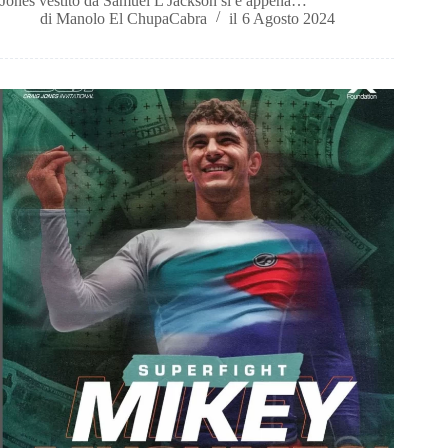
Jones vestito da Samuel L Jackson si è appena…
di
Manolo El ChupaCabra
il
6 Agosto 2024