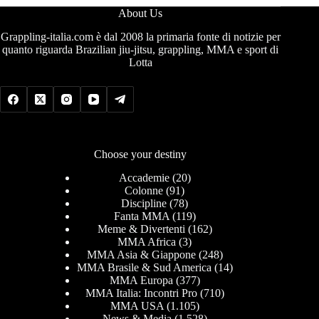
About Us
Grappling-italia.com è dal 2008 la primaria fonte di notizie per
quanto riguarda Brazilian jiu-jitsu, grappling, MMA e sport di
Lotta
Choose your destiny
Accademie
(20)
Colonne
(91)
Discipline
(78)
Fanta MMA
(119)
Meme & Divertenti
(162)
MMA Africa
(3)
MMA Asia & Giappone
(248)
MMA Brasile & Sud America
(14)
MMA Europa
(377)
MMA Italia: Incontri Pro
(710)
MMA USA
(1.105)
News & Media
(1.528)