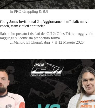
In
PRO Grappling & BJJ
Craig Jones Invitational 2 – Aggiornamenti ufficiali: nuovi
coach, team e atleti annunciati
Sabato ho postato i risulati del CJI 2: Giles Trials – oggi vi do
ragguagli su come sta prendendo forma…
di
Manolo El ChupaCabra
il
12 Maggio 2025