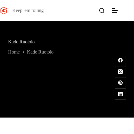
Salta
al
Keep 'em rolling
contenuto
Kade Ruotolo
Home
Kade Ruotolo