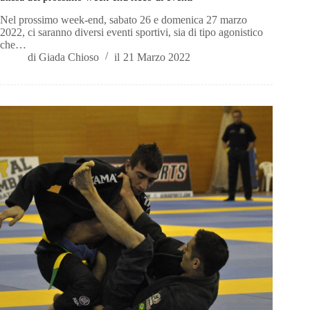
Nel prossimo week-end, sabato 26 e domenica 27 marzo
2022, ci saranno diversi eventi sportivi, sia di tipo agonistico
che…
di
Giada Chioso
il
21 Marzo 2022