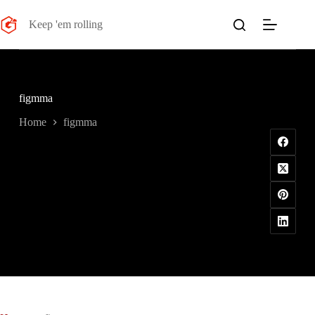
Salta
al
Keep 'em rolling
contenuto
figmma
Home
figmma