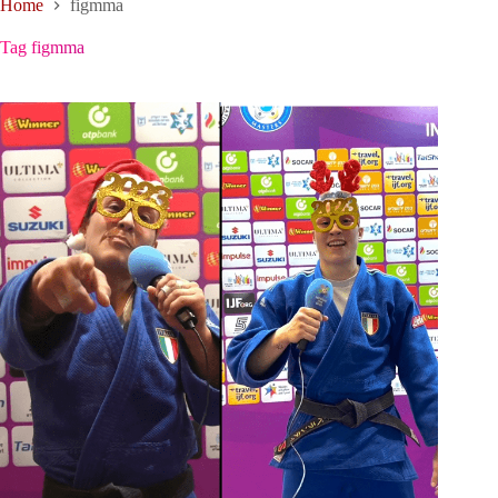
Home
figmma
Tag
figmma