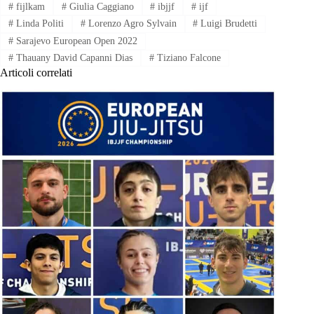
#
fijlkam
#
Giulia Caggiano
#
ibjjf
#
ijf
#
Linda Politi
#
Lorenzo Agro Sylvain
#
Luigi Brudetti
#
Sarajevo European Open 2022
#
Thauany David Capanni Dias
#
Tiziano Falcone
Articoli correlati