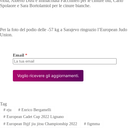
viola, Alberto Dusi e Immacolata Facchineri per le cinture blu, Carlo
Spolaore e Sara Bortolamiol per le cinure bianche.
Per la foto del podio delle -57 kg a Sarajevo ringrazio l’European Judo
Union.
Email
*
Voglio ricevere gli aggiornamenti.
Tag
#
eju
#
Enrico Bergamelli
#
European Cadet Cup 2022 Lignano
#
European Ibjjf jiu jitsu Championship 2022
#
figmma