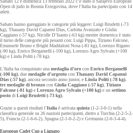
Sabato 12 e domenica 13 febbraio 2022 c’è stato il Sarajevo European
Open di judo in Bosnia Erzegovina, dove l’Italia ha partecipato con 14
atleti.
Sabato hanno gareggiato le categorie più leggere: Luigi Brudetti (-73
kg), Thauany David Capanni Dias, Carlotta Avanzato e Giulia
Caggiano (-57 kg), Nicolle D’Isanto (-63 kg) mentre domenica è stato
il turno delle categorie più pesanti con: Luigi Pippa, Tiziano Falcone,
Emanuele Bruno e Bright Maddaloni Nosa (-81 kg), Lorenzo Rigano
(-90 kg), Enrico Bergamelli (-100 kg), Lorenzo Agro Sylvain (+100
kg) e Linda Politi (-78 kg).
L’Italia ha conquistato una
medaglia d’oro
con
Enrico Bergamelli
(-100 kg)
, due
medaglie
d’argento
con
Thauany David Capanni
Dias (-57 kg)
, ancora secondo anno junior, e
Linda Politi (-78 kg)
,
tre
medaglie di bronzo
con
Giulia Caggiano
(-57 kg)
,
Tiziano
Falcone (-81 kg)
e
Lorenzo Agro Sylvain (+100 kg)
e un
settimo
posto
di
Luigi Brudetti
(-73 kg)
.
Grazie a questi risultati l’
Italia
è arrivata
quinta
(1-2-3-0-1) nella
classifica generale su 26 nazioni partecipanti, dietro a Turchia (2-2-5-2-
5), Francia (2-1-6-6-2), Spagna (2-1-0-2-2) e Germania (2-0-3-4-4).
European Cadet Cup a Lignano