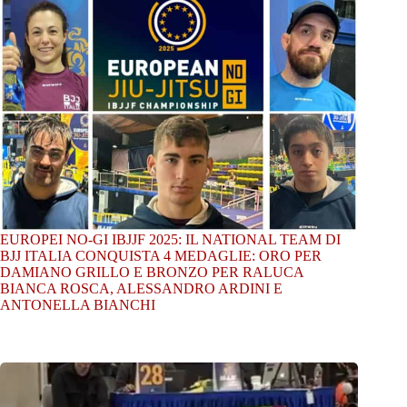
EUROPEI NO-GI IBJJF 2025: IL NATIONAL TEAM DI
BJJ ITALIA CONQUISTA 4 MEDAGLIE: ORO PER
DAMIANO GRILLO E BRONZO PER RALUCA
BIANCA ROSCA, ALESSANDRO ARDINI E
ANTONELLA BIANCHI