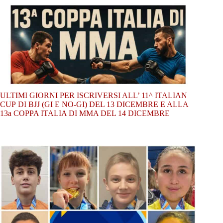
ULTIMI GIORNI PER ISCRIVERSI ALL’ 11^ ITALIAN
CUP DI BJJ (GI E NO-GI) DEL 13 DICEMBRE E ALLA
13a COPPA ITALIA DI MMA DEL 14 DICEMBRE