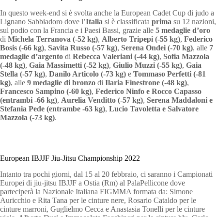
In questo week-end si è svolta anche la European Cadet Cup di judo a
Lignano Sabbiadoro dove l’
Italia
si è classificata
prima
su 12 nazioni,
sul podio con la Francia e i Paesi Bassi, grazie alle
5 medaglie d’oro
di
Michela Terranova (-52 kg)
,
Alberto Tripepi (-55 kg)
,
Federico
Bosis (-66 kg)
,
Savita Russo (-57 kg)
,
Serena Ondei (-70 kg)
, alle
7
medaglie d’argento
di
Rebecca Valeriani (-44 kg)
,
Sofia Mazzola
(-48 kg)
,
Gaia Massimetti (-52 kg)
,
Giulio Muzzi (-55 kg)
,
Gaia
Stella (-57 kg)
,
Danilo Articolo (-73 kg)
e
Tommaso Perfetti (-81
kg)
, alle
9 medaglie di bronzo
di
Ilaria Finestrone (-48 kg)
,
Francesco Sampino (-60 kg)
,
Federico Ninfo e Rocco Capasso
(entrambi -66 kg)
,
Aurelia Venditto (-57 kg)
,
Serena Maddaloni e
Stefania Pede (entrambe -63 kg)
,
Lucio Tavoletta e Salvatore
Mazzola (-73 kg)
.
European IBJJF Jiu-Jitsu Championship 2022
Intanto tra pochi giorni, dal 15 al 20 febbraio, ci saranno i Campionati
Europei di jiu-jitsu IBJJF a Ostia (Rm) al PalaPellicone dove
parteciperà la Nazionale Italiana FIGMMA formata da: Simone
Auricchio e Rita Tana per le cinture nere, Rosario Cataldo per le
cinture marroni, Guglielmo Cecca e Anastasia Tonelli per le cinture