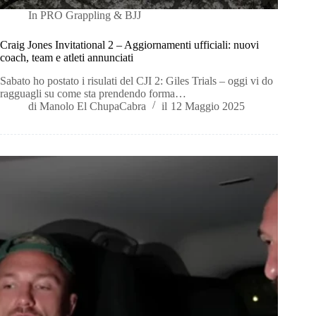
In
PRO Grappling & BJJ
Craig Jones Invitational 2 – Aggiornamenti ufficiali: nuovi
coach, team e atleti annunciati
Sabato ho postato i risulati del CJI 2: Giles Trials – oggi vi do
ragguagli su come sta prendendo forma…
di
Manolo El ChupaCabra
il
12 Maggio 2025