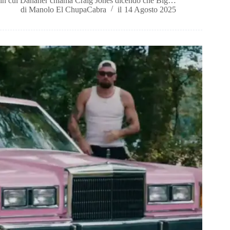
in cui Danaher chiama Craig Jones dicendo che Big…
di
Manolo El ChupaCabra
il
14 Agosto 2025