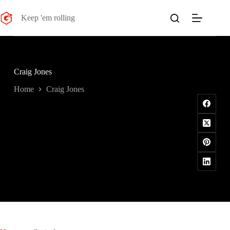
Salta
al
Keep 'em rolling
contenuto
Craig Jones
Home
Craig Jones