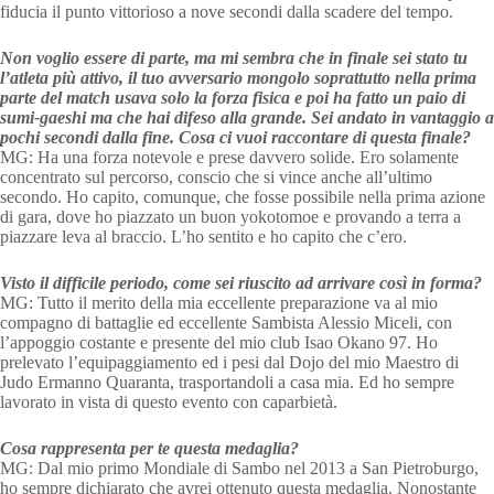
fiducia il punto vittorioso a nove secondi dalla scadere del tempo.
Non voglio essere di parte, ma mi sembra che in finale sei stato tu
l’atleta più attivo, il tuo avversario mongolo soprattutto nella prima
parte del match usava solo la forza fisica e poi ha fatto un paio di
sumi-gaeshi ma che hai difeso alla grande. Sei andato in vantaggio a
pochi secondi dalla fine. Cosa ci vuoi raccontare di questa finale?
MG: Ha una forza notevole e prese davvero solide. Ero solamente
concentrato sul percorso, conscio che si vince anche all’ultimo
secondo. Ho capito, comunque, che fosse possibile nella prima azione
di gara, dove ho piazzato un buon yokotomoe e provando a terra a
piazzare leva al braccio. L’ho sentito e ho capito che c’ero.
Visto il difficile periodo, come sei riuscito ad arrivare così in forma?
MG: Tutto il merito della mia eccellente preparazione va al mio
compagno di battaglie ed eccellente Sambista Alessio Miceli, con
l’appoggio costante e presente del mio club Isao Okano 97. Ho
prelevato l’equipaggiamento ed i pesi dal Dojo del mio Maestro di
Judo Ermanno Quaranta, trasportandoli a casa mia. Ed ho sempre
lavorato in vista di questo evento con caparbietà.
Cosa rappresenta per te questa medaglia?
MG: Dal mio primo Mondiale di Sambo nel 2013 a San Pietroburgo,
ho sempre dichiarato che avrei ottenuto questa medaglia. Nonostante