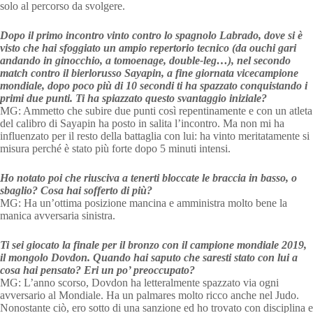
solo al percorso da svolgere.
Dopo il primo incontro vinto contro lo spagnolo Labrado, dove si è
visto che hai sfoggiato un ampio repertorio tecnico (da ouchi gari
andando in ginocchio, a tomoenage, double-leg…), nel secondo
match contro il bierlorusso Sayapin, a fine giornata vicecampione
mondiale, dopo poco più di 10 secondi ti ha spazzato conquistando i
primi due punti. Ti ha spiazzato questo svantaggio iniziale?
MG: Ammetto che subire due punti così repentinamente e con un atleta
del calibro di Sayapin ha posto in salita l’incontro. Ma non mi ha
influenzato per il resto della battaglia con lui: ha vinto meritatamente si
misura perché è stato più forte dopo 5 minuti intensi.
Ho notato poi che riusciva a tenerti bloccate le braccia in basso, o
sbaglio? Cosa hai sofferto di più?
MG: Ha un’ottima posizione mancina e amministra molto bene la
manica avversaria sinistra.
Ti sei giocato la finale per il bronzo con il campione mondiale 2019,
il mongolo Dovdon. Quando hai saputo che saresti stato con lui a
cosa hai pensato? Eri un po’ preoccupato?
MG: L’anno scorso, Dovdon ha letteralmente spazzato via ogni
avversario al Mondiale. Ha un palmares molto ricco anche nel Judo.
Nonostante ciò, ero sotto di una sanzione ed ho trovato con disciplina e