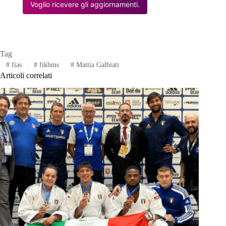
Voglio ricevere gli aggiornamenti.
Tag
#
fias
#
fikbms
#
Mattia Galbiati
Articoli correlati