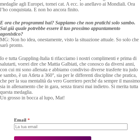
medaglie agli Europei, tornei cat. A ecc. io anellavo ai Mondiali. Ora
l’ho conquistata. E non ho ancora finito.
E ora che programmi hai? Sappiamo che non pratichi solo sambo.
Sai già quale potrebbe essere il tuo prossimo appuntamento
agonistico?
MG: Non ho idea, onestamente, visto la situazione attuale. So solo che
sarò pronto.
Io e tutta Grappling-Italia ti rifacciamo i nostri complimenti e prima di
salutarti, vorrei dire che Mattia Galbiati, che conosco da diversi anni,
con cui mi sono allenata e abbiamo condiviso diverse trasferte tra judo
e sambo, è un Atleta a 360°, sia per le differenti discipline che pratica,
che per la sua mentalità da vero Guerriero perché da sempre il massimo
sia in allenamento che in gara, senza tirarsi mai indietro. Si merita tutta
questa medaglia.
Un grosso in bocca al lupo, Mat!
Email
*