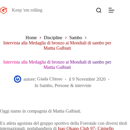
Salta
al
Keep 'em rolling
contenuto
Home
Discipline
Sambo
Intervista alla Medaglia di bronzo ai Mondiali di sambo per
Mattia Galbiati
Intervista alla Medaglia di bronzo ai Mondiali di sambo per
Mattia Galbiati
autore:
Giada Chioso
il
9 Novembre 2020
In
Sambo
,
Persone & interviste
Oggi siamo in compagnia di Mattia Galbiati.
Ex atleta agonista del gruppo sportivo della Forestale con diversi titoli
internazionali, portabandiera di
Isao Okano Club 97- Cinisello