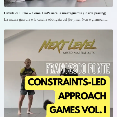
Davide di Luzio – Come TraPassare la mezzaguardia (inside passing)
La mezza guardia è la casella obbligata del jiu-jitsu. Non è glamour,…