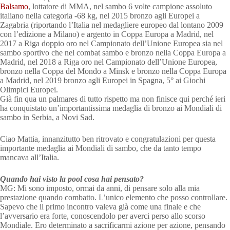
Balsamo
, lottatore di MMA, nel sambo 6 volte campione assoluto
italiano nella categoria -68 kg, nel 2015 bronzo agli Europei a
Zagabria (riportando l’Italia nel medagliere europeo dal lontano 2009
con l’edizione a Milano) e argento in Coppa Europa a Madrid, nel
2017 a Riga doppio oro nel Campionato dell’Unione Europea sia nel
sambo sportivo che nel combat sambo e bronzo nella Coppa Europa a
Madrid, nel 2018 a Riga oro nel Campionato dell’Unione Europea,
bronzo nella Coppa del Mondo a Minsk e bronzo nella Coppa Europa
a Madrid, nel 2019 bronzo agli Europei in Spagna, 5° ai Giochi
Olimpici Europei.
Già fin qua un palmares di tutto rispetto ma non finisce qui perché ieri
ha conquistato un’importantissima medaglia di bronzo ai Mondiali di
sambo in Serbia, a Novi Sad.
Ciao Mattia, innanzitutto ben ritrovato e congratulazioni per questa
importante medaglia ai Mondiali di sambo, che da tanto tempo
mancava all’Italia.
Quando hai visto la pool cosa hai pensato?
MG: Mi sono imposto, ormai da anni, di pensare solo alla mia
prestazione quando combatto. L’unico elemento che posso controllare.
Sapevo che il primo incontro valeva già come una finale e che
l’avversario era forte, conoscendolo per averci perso allo scorso
Mondiale. Ero determinato a sacrificarmi azione per azione, pensando