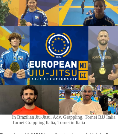
In
Brazilian Jiu-Jitsu
,
Adv
,
Grappling
,
Tornei BJJ Italia
,
Tornei Grappling Italia
,
Tornei in Italia