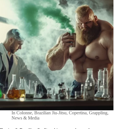
In
Colonne
,
Brazilian Jiu-Jitsu
,
Copertina
,
Grappling
,
News & Media