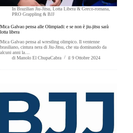
In
Brazilian Jiu-Jitsu
,
Lotta Libera & Greco-romana
,
PRO Grappling & BJJ
Mica Galvao pensa alle Olimpiadi: e se non è jiu-jitsu sarà
lotta libera
Mica Galvao pensa al wrestling olimpico. Il ventenne
brasiliano, cintura nera di Jiu-Jitsu, che sta dominando da
alcuni anni la…
di
Manolo El ChupaCabra
il
9 Ottobre 2024