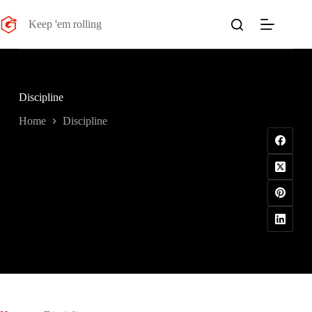
Salta
al
Keep 'em rolling
contenuto
Discipline
Home
Discipline