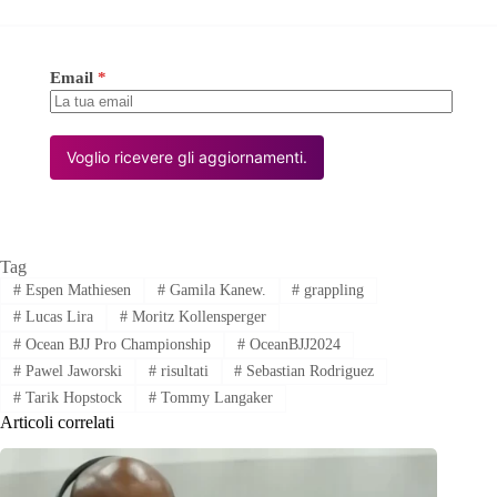
Email
*
Voglio ricevere gli aggiornamenti.
Tag
#
Espen Mathiesen
#
Gamila Kanew.
#
grappling
#
Lucas Lira
#
Moritz Kollensperger
#
Ocean BJJ Pro Championship
#
OceanBJJ2024
#
Pawel Jaworski
#
risultati
#
Sebastian Rodriguez
#
Tarik Hopstock
#
Tommy Langaker
Articoli correlati