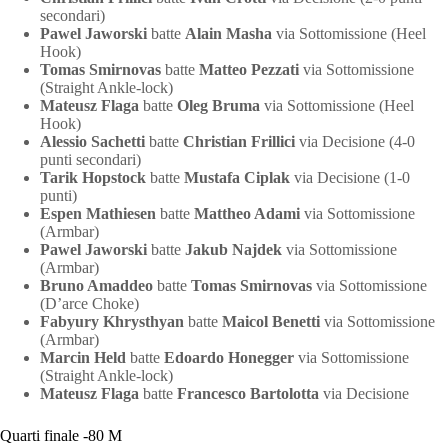
secondari)
Pawel Jaworski
batte
Alain Masha
via Sottomissione (Heel
Hook)
Tomas Smirnovas
batte
Matteo Pezzati
via Sottomissione
(Straight Ankle-lock)
Mateusz Flaga
batte
Oleg Bruma
via Sottomissione (Heel
Hook)
Alessio Sachetti
batte
Christian Frillici
via Decisione (4-0
punti secondari)
Tarik Hopstock
batte
Mustafa Ciplak
via Decisione (1-0
punti)
Espen Mathiesen
batte
Mattheo Adami
via Sottomissione
(Armbar)
Pawel Jaworski
batte
Jakub Najdek
via Sottomissione
(Armbar)
Bruno Amaddeo
batte
Tomas Smirnovas
via Sottomissione
(D’arce Choke)
Fabyury Khrysthyan
batte
Maicol Benetti
via Sottomissione
(Armbar)
Marcin Held
batte
Edoardo Honegger
via Sottomissione
(Straight Ankle-lock)
Mateusz Flaga
batte
Francesco Bartolotta
via Decisione
Quarti finale -80 M