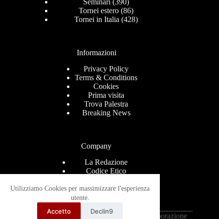
Seminari
(390)
Tornei estero
(86)
Tornei in Italia
(428)
Informazioni
Privacy Policy
Terms & Conditions
Cookies
Prima visita
Trova Palestra
Breaking News
Company
La Redazione
Codice Etico
Contact
Help Center
Utilizziamo Cookies per massimizzare l'esperienza
Advertise
utente.
Ricevi le news via mail
Accetto
Declin9
Copyright © 2026 - Grappling-Italia.com in collaborazione