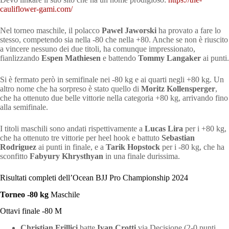
cauliflower-gami.com/
Nel torneo maschile, il polacco
Pawel Jaworski
ha provato a fare lo
stesso, competendo sia nella -80 che nella +80. Anche se non è riuscito
a vincere nessuno dei due titoli, ha comunque impressionato,
fianlizzando
Espen Mathiesen
e battendo
Tommy Langaker
ai punti.
Si è fermato però in semifinale nei -80 kg e ai quarti negli +80 kg. Un
altro nome che ha sorpreso è stato quello di
Moritz Kollensperger
,
che ha ottenuto due belle vittorie nella categoria +80 kg, arrivando fino
alla semifinale.
I titoli maschili sono andati rispettivamente a
Lucas Lira
per i +80 kg,
che ha ottenuto tre vittorie per heel hook e battuto
Sebastian
Rodriguez
ai punti in finale, e a
Tarik Hopstock
per i -80 kg, che ha
sconfitto
Fabyury Khrysthyan
in una finale durissima.
Risultati completi dell’Ocean BJJ Pro Championship 2024
Torneo -80 kg
Maschile
Ottavi finale -80 M
Christian Frillici
batte
Ivan Crotti
via Decisione (2-0 punti