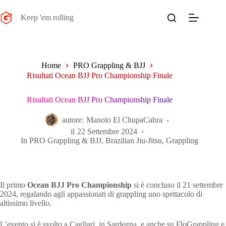
Salta
al
Keep 'em rolling
contenuto
Home
PRO Grappling & BJJ
Risultati Ocean BJJ Pro Championship Finale
Risultati Ocean BJJ Pro Championship Finale
autore:
Manolo El ChupaCabra
il
22 Settembre 2024
In
PRO Grappling & BJJ
,
Brazilian Jiu-Jitsu
,
Grappling
Il primo
Ocean BJJ Pro Championship
si è concluso il 21 settembre
2024, regalando agli appassionati di grappling uno spettacolo di
altissimo livello.
L’evento si è svolto a Cagliari, in Sardegna, e anche su FloGrappling e