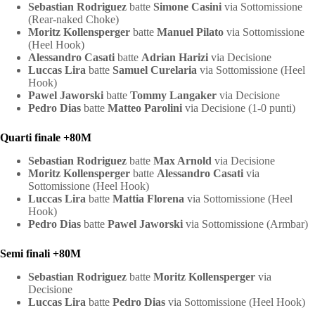
Sebastian Rodriguez
batte
Simone Casini
via Sottomissione
(Rear-naked Choke)
Moritz Kollensperger
batte
Manuel Pilato
via Sottomissione
(Heel Hook)
Alessandro Casati
batte
Adrian Harizi
via Decisione
Luccas Lira
batte
Samuel Curelaria
via Sottomissione (Heel
Hook)
Pawel Jaworski
batte
Tommy Langaker
via Decisione
Pedro Dias
batte
Matteo Parolini
via Decisione (1-0 punti)
Quarti finale +80M
Sebastian Rodriguez
batte
Max Arnold
via Decisione
Moritz Kollensperger
batte
Alessandro Casati
via
Sottomissione (Heel Hook)
Luccas Lira
batte
Mattia Florena
via Sottomissione (Heel
Hook)
Pedro Dias
batte
Pawel Jaworski
via Sottomissione (Armbar)
Semi finali +80M
Sebastian Rodriguez
batte
Moritz Kollensperger
via
Decisione
Luccas Lira
batte
Pedro Dias
via Sottomissione (Heel Hook)