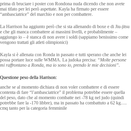
prima di bruciare i poster con Rondona nuda dicendo che non avete
mai tifato per lei però aspettate. Kayla ha firmato per essere
“ambasciatrice” del marchio e non per combattere.
La Harrison ha aggiunto però che si sta allenando di boxe e di Jiu-jitsu
e che gli manca combattere ai massimi livelli, e probabilmente –
aggiungo io – è stanca di non avere i soldi (sappiamo benissimo come
vengono trattati gli atleti olimpionici)
Kayla si è allenata con Ronda in passato e tutti sperano che anche lei
possa portare luce sulle WMMA. La judoka precisa:
“Molte persone
mi raffrontano a Ronda, ma io sono io, prendo le mie decisioni”.
Questione peso della Harrison:
anche se al momento dichiara di non voler combattere e di essere
contenta di fare “l’ambasciatrice” il problema potrebbe essere quella
del peso, dato che al momento combatte nei -78 kg nel judo (quindi
potrebbe fare la -170 libbre), ma in passato ha combattuto a 62 kg….
cmq tanto per la categoria femminile