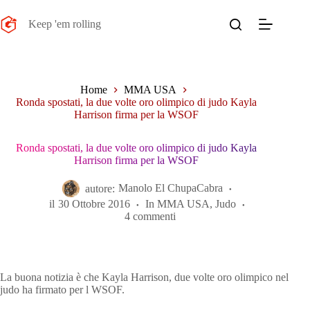
Salta
al
Keep 'em rolling
contenuto
Home
MMA USA
Ronda spostati, la due volte oro olimpico di judo Kayla
Harrison firma per la WSOF
Ronda spostati, la due volte oro olimpico di judo Kayla
Harrison firma per la WSOF
autore:
Manolo El ChupaCabra
il
30 Ottobre 2016
In
MMA USA
,
Judo
4 commenti
La buona notizia è che Kayla Harrison, due volte oro olimpico nel
judo ha firmato per l WSOF.