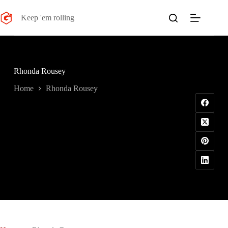
Salta
al
Keep 'em rolling
contenuto
Rhonda Rousey
Home
Rhonda Rousey