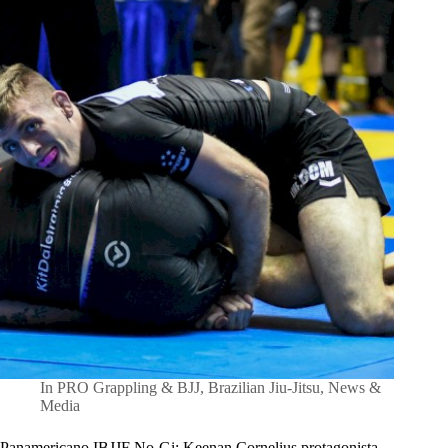
In
PRO Grappling & BJJ
,
Brazilian Jiu-Jitsu
,
News &
Media
Panamericano IBJJF No-Gi: Keenan Cornelius protagonista