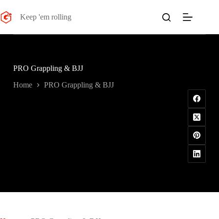
Salta
al
Keep 'em rolling
contenuto
PRO Grappling & BJJ
Home
PRO Grappling & BJJ