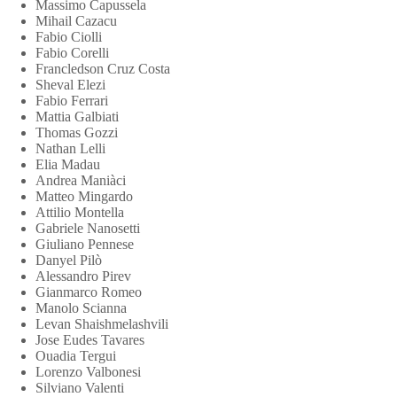
Massimo Capussela
Mihail Cazacu
Fabio Ciolli
Fabio Corelli
Francledson Cruz Costa
Sheval Elezi
Fabio Ferrari
Mattia Galbiati
Thomas Gozzi
Nathan Lelli
Elia Madau
Andrea Maniàci
Matteo Mingardo
Attilio Montella
Gabriele Nanosetti
Giuliano Pennese
Danyel Pilò
Alessandro Pirev
Gianmarco Romeo
Manolo Scianna
Levan Shaishmelashvili
Jose Eudes Tavares
Ouadia Tergui
Lorenzo Valbonesi
Silviano Valenti