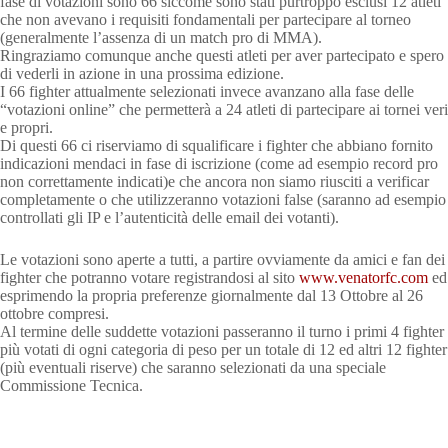
fase di votazioni sono 66 siccome sono stati purtroppo esclusi 12 atleti
che non avevano i requisiti fondamentali per partecipare al torneo
(generalmente l’assenza di un match pro di MMA).
Ringraziamo comunque anche questi atleti per aver partecipato e spero
di vederli in azione in una prossima edizione.
I 66 fighter attualmente selezionati invece avanzano alla fase delle
“votazioni online” che permetterà a 24 atleti di partecipare ai tornei veri
e propri.
Di questi 66 ci riserviamo di squalificare i fighter che abbiano fornito
indicazioni mendaci in fase di iscrizione (come ad esempio record pro
non correttamente indicati)e che ancora non siamo riusciti a verificar
completamente o che utilizzeranno votazioni false (saranno ad esempio
controllati gli IP e l’autenticità delle email dei votanti).
Le votazioni sono aperte a tutti, a partire ovviamente da amici e fan dei
fighter che potranno votare registrandosi al sito
www.venatorfc.com
ed
esprimendo la propria preferenze giornalmente dal 13 Ottobre al 26
ottobre compresi.
Al termine delle suddette votazioni passeranno il turno i primi 4 fighter
più votati di ogni categoria di peso per un totale di 12 ed altri 12 fighter
(più eventuali riserve) che saranno selezionati da una speciale
Commissione Tecnica.