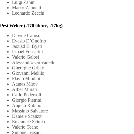
Luigi Zanini
Marco Zannetti
Leonardo Zecchi
Pesi Welter (-170 libbre, -77kg)
Davide Caruso
Evasio D’Onofrio
Jaouad El Byari
Ismael Foscarini
Valerio Galosi
Alessandro Giovanelli
Gheorghe Gritko
Giovanni Melillo
Flavio Miodini
Atanas Mitov
Arber Murati
Carlo Pedersoli
Giorgio Pietrini
Angelo Rubino
Massimo Salvatore
Daniele Scatizzi
Emanuele Scimia
Valerio Teano
Simone Tessari