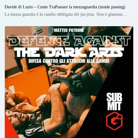
Davide di Luzio – Come TraPassare la mezzaguardia (inside passing)
La mezza guardia è la casella obbligata del jiu-jitsu. Non è glamour,…