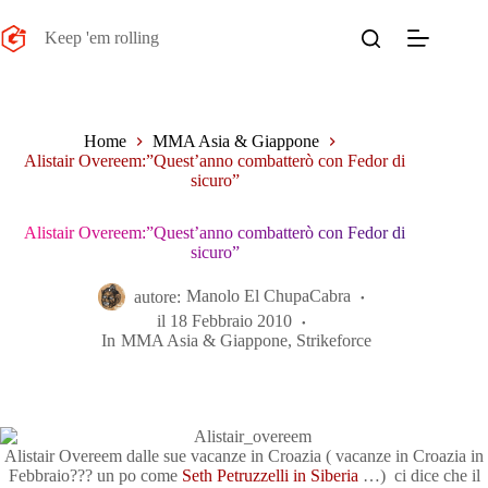
Salta
al
Keep 'em rolling
contenuto
Home
MMA Asia & Giappone
Alistair Overeem:”Quest’anno combatterò con Fedor di
sicuro”
Alistair Overeem:”Quest’anno combatterò con Fedor di
sicuro”
autore:
Manolo El ChupaCabra
il
18 Febbraio 2010
In
MMA Asia & Giappone
,
Strikeforce
Alistair Overeem dalle sue vacanze in Croazia ( vacanze in Croazia in
Febbraio??? un po come
Seth Petruzzelli in Siberia
…) ci dice che il