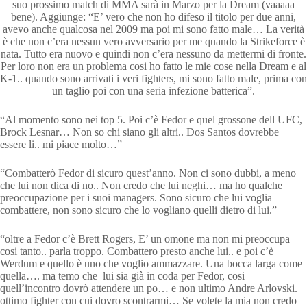
suo prossimo match di MMA sarà in Marzo per la Dream (vaaaaa
bene). Aggiunge: “E’ vero che non ho difeso il titolo per due anni,
avevo anche qualcosa nel 2009 ma poi mi sono fatto male… La verità
è che non c’era nessun vero avversario per me quando la Strikeforce è
nata. Tutto era nuovo e quindi non c’era nessuno da mettermi di fronte.
Per loro non era un problema cosi ho fatto le mie cose nella Dream e al
K-1.. quando sono arrivati i veri fighters, mi sono fatto male, prima con
un taglio poi con una seria infezione batterica”.
“Al momento sono nei top 5. Poi c’è Fedor e quel grossone dell UFC,
Brock Lesnar… Non so chi siano gli altri.. Dos Santos dovrebbe
essere li.. mi piace molto…”
“Combatterò Fedor di sicuro quest’anno. Non ci sono dubbi, a meno
che lui non dica di no.. Non credo che lui neghi… ma ho qualche
preoccupazione per i suoi managers. Sono sicuro che lui voglia
combattere, non sono sicuro che lo vogliano quelli dietro di lui.”
“oltre a Fedor c’è Brett Rogers, E’ un omone ma non mi preoccupa
cosi tanto.. parla troppo. Combattero presto anche lui.. e poi c’è
Werdum e quello è uno che voglio ammazzare. Una bocca larga come
quella…. ma temo che lui sia già in coda per Fedor, cosi
quell’incontro dovrò attendere un po… e non ultimo Andre Arlovski.
ottimo fighter con cui dovro scontrarmi… Se volete la mia non credo