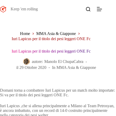
Salta
al
Keep 'em rolling
contenuto
Home
MMA Asia & Giappone
Iuri Lapicus per il titolo dei pesi leggeri ONE Fc
Iuri Lapicus per il titolo dei pesi leggeri ONE Fc
autore:
Manolo El ChupaCabra
il
29 Ottobre 2020
In
MMA Asia & Giappone
Domani torna a combattere Iuri Lapicus per un match molto importate:
Si va per il titolo dei pesi leggeri ONE Fc.
Iuri Lapicus ,che si allena principalmente a Milano al Team Petrosyan,
è ancora imbattuto, con un record di 14-0 costruito principalmente
nella categoria dei pesi welter.