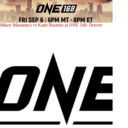
Mikey Musumeci vs Kade Ruotolo al ONE 168: Denver