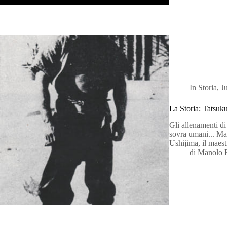
In
Storia
,
J
La Storia: Tatsuk
Gli allenamenti d
sovra umani... Ma
Ushijima, il maes
di
Manolo 