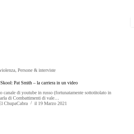
 violenza
,
Persone & interviste
Skool: Pat Smith – la carriera in un video
 canale di youtube in russo (fortunatamente sottotitolato in
 parla di Combattimenti di vale…
El ChupaCabra
il
19 Marzo 2021