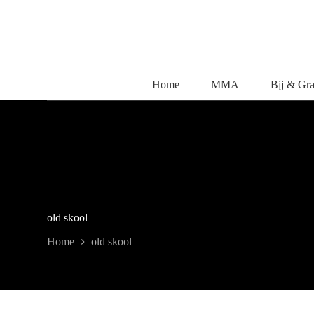
Salta
al
contenuto
Home
MMA
Bjj & Gr
old skool
Home
old skool