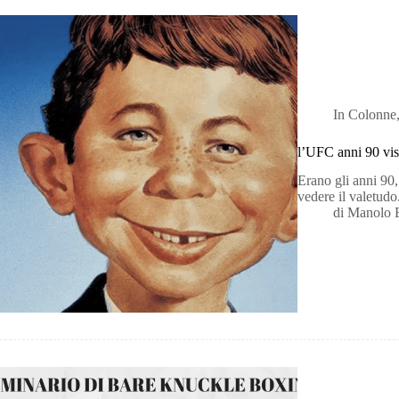
In
Colonne
l’UFC anni 90 v
Erano gli anni 90
vedere il valet
di
Manolo 