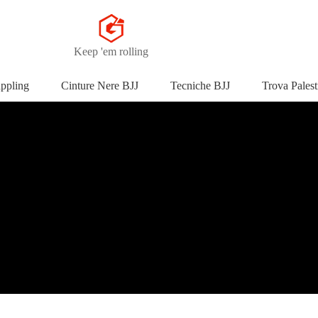
Keep 'em rolling
appling
Cinture Nere BJJ
Tecniche BJJ
Trova Palest