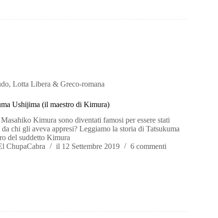
udo
,
Lotta Libera & Greco-romana
uma Ushijima (il maestro di Kimura)
i Masahiko Kimura sono diventati famosi per essere stati
 da chi gli aveva appresi? Leggiamo la storia di Tatsukuma
tro del suddetto Kimura
El ChupaCabra
il
12 Settembre 2019
6 commenti