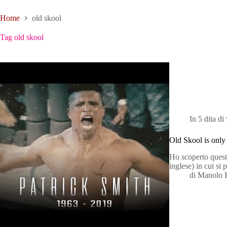
Home
old skool
Tag
old skool
In
5 dita di
Old Skool is only 
Ho scoperto questo
inglese) in cui si
di
Manolo 