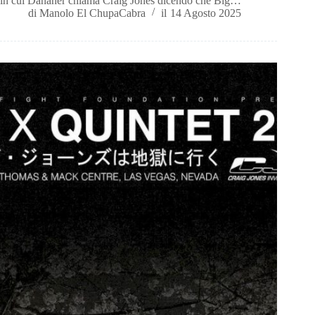
in cui Danaher chiama Craig Jones dicendo che Big…
di
Manolo El ChupaCabra
il
14 Agosto 2025