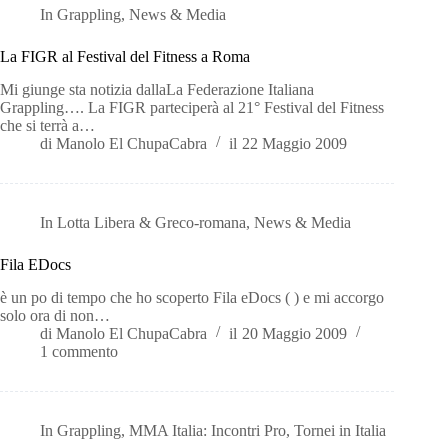
In
Grappling
,
News & Media
La FIGR al Festival del Fitness a Roma
Mi giunge sta notizia dallaLa Federazione Italiana
Grappling…. La FIGR parteciperà al 21° Festival del Fitness
che si terrà a…
di
Manolo El ChupaCabra
il
22 Maggio 2009
In
Lotta Libera & Greco-romana
,
News & Media
Fila EDocs
è un po di tempo che ho scoperto Fila eDocs ( ) e mi accorgo
solo ora di non…
di
Manolo El ChupaCabra
il
20 Maggio 2009
1 commento
In
Grappling
,
MMA Italia: Incontri Pro
,
Tornei in Italia