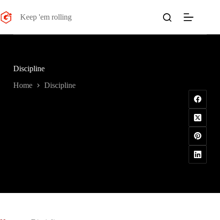
Salta
al
Keep 'em rolling
contenuto
Discipline
Home
Discipline