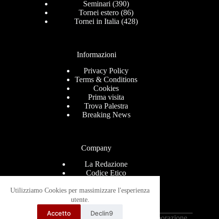
Seminari
(390)
Tornei estero
(86)
Tornei in Italia
(428)
Informazioni
Privacy Policy
Terms & Conditions
Cookies
Prima visita
Trova Palestra
Breaking News
Company
La Redazione
Codice Etico
Contact
Help Center
Utilizziamo Cookies per massimizzare l'esperienza
Advertise
utente.
Ricevi le news via mail
Accetto
Declin9
Copyright © 2026 - Grappling-Italia.com in collaborazione