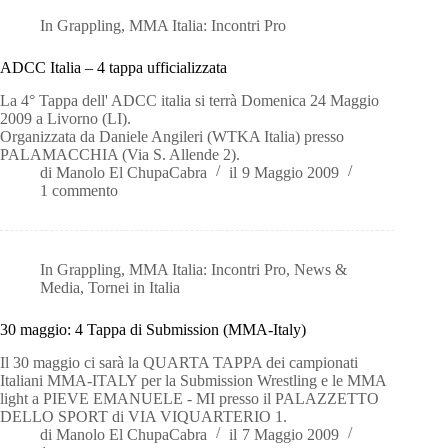
In
Grappling
,
MMA Italia: Incontri Pro
ADCC Italia – 4 tappa ufficializzata
La 4° Tappa dell' ADCC italia si terrà Domenica 24 Maggio
2009 a Livorno (LI).
Organizzata da Daniele Angileri (WTKA Italia) presso
PALAMACCHIA (Via S. Allende 2).
di
Manolo El ChupaCabra
il
9 Maggio 2009
1 commento
In
Grappling
,
MMA Italia: Incontri Pro
,
News &
Media
,
Tornei in Italia
30 maggio: 4 Tappa di Submission (MMA-Italy)
Il 30 maggio ci sarà la QUARTA TAPPA dei campionati
Italiani MMA-ITALY per la Submission Wrestling e le MMA
light a PIEVE EMANUELE - MI presso il PALAZZETTO
DELLO SPORT di VIA VIQUARTERIO 1.
di
Manolo El ChupaCabra
il
7 Maggio 2009