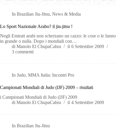
In
Brazilian Jiu-Jitsu
,
News & Media
Lo Sport Nazionale Arabo? il jiu-jitsu !
Negli Emirati arabi non scherzano un cazzo: le cose o le fanno
in grande o nulla. Dopo i mondiali con…
di
Manolo El ChupaCabra
il
6 Settembre 2009
3 commenti
In
Judo
,
MMA Italia: Incontri Pro
Campionati Mondiali di Judo (IJF) 2009 – risultati
i Campionati Mondiali di Judo (IJF) 2009
di
Manolo El ChupaCabra
il
4 Settembre 2009
In
Brazilian Jiu-Jitsu