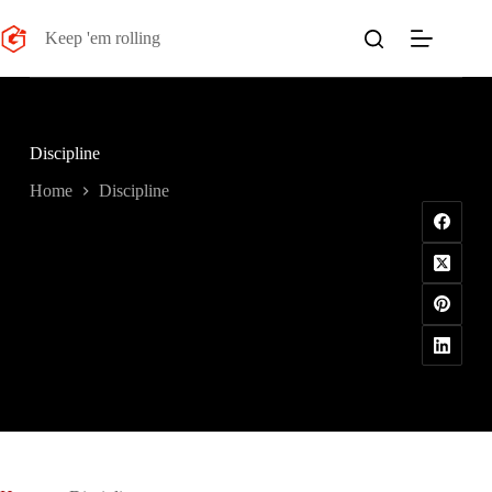
Salta
al
Keep 'em rolling
contenuto
Discipline
Home
Discipline