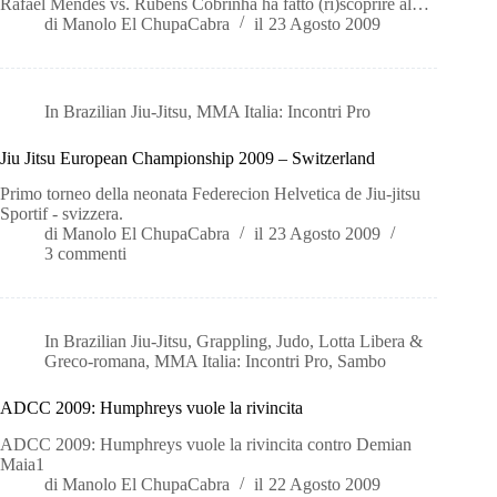
Rafael Mendes vs. Rubens Cobrinha ha fatto (ri)scoprire al…
di
Manolo El ChupaCabra
il
23 Agosto 2009
In
Brazilian Jiu-Jitsu
,
MMA Italia: Incontri Pro
Jiu Jitsu European Championship 2009 – Switzerland
Primo torneo della neonata Federecion Helvetica de Jiu-jitsu
Sportif - svizzera.
di
Manolo El ChupaCabra
il
23 Agosto 2009
3 commenti
In
Brazilian Jiu-Jitsu
,
Grappling
,
Judo
,
Lotta Libera &
Greco-romana
,
MMA Italia: Incontri Pro
,
Sambo
ADCC 2009: Humphreys vuole la rivincita
ADCC 2009: Humphreys vuole la rivincita contro Demian
Maia1
di
Manolo El ChupaCabra
il
22 Agosto 2009