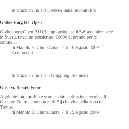
In
Brazilian Jiu-Jitsu
,
MMA Italia: Incontri Pro
GothenBurg BJJ Open
Gothenburg Open BJJ Championship: se il 5-6 settembre siete
in Svezia fateci un pensierino, 1000€ di premio per le
cinture…
di
Manolo El ChupaCabra
il
16 Agosto 2009
3 commenti
In
Brazilian Jiu-Jitsu
,
Grappling
,
Seminari
Gustavo Rasseli Freire
Aggiunte foto, profilo e scuole sotto la direzione tecnica di
Gustavo Freire, cintura nera di Bjj che vive nella zona di
Treviso.
di
Manolo El ChupaCabra
il
15 Agosto 2009