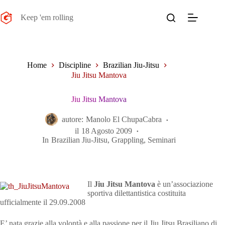
Salta
al
Keep 'em rolling
contenuto
Home
Discipline
Brazilian Jiu-Jitsu
Jiu Jitsu Mantova
Jiu Jitsu Mantova
autore:
Manolo El ChupaCabra
il
18 Agosto 2009
In
Brazilian Jiu-Jitsu
,
Grappling
,
Seminari
Il
Jiu Jitsu Mantova
è un’associazione
sportiva dilettantistica costituita
ufficialmente il 29.09.2008
E’ nata grazie alla volontà e alla passione per il Jiu Jitsu Brasiliano di