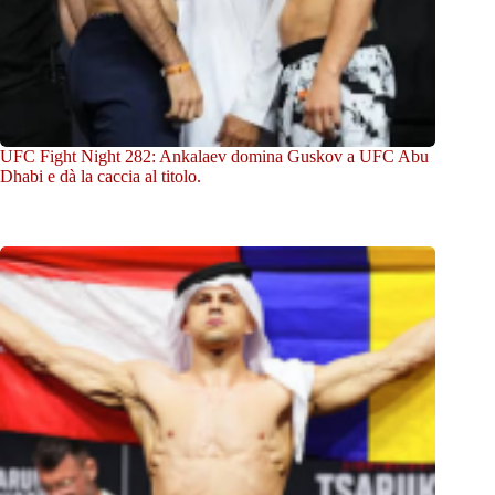
UFC Fight Night 282: Ankalaev domina Guskov a UFC Abu
Dhabi e dà la caccia al titolo.