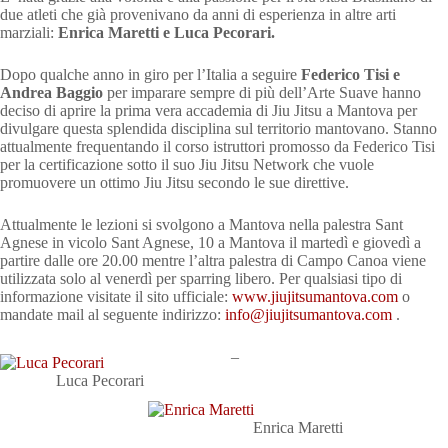
due atleti che già provenivano da anni di esperienza in altre arti
marziali:
Enrica Maretti e Luca Pecorari.
Dopo qualche anno in giro per l’Italia a seguire
Federico Tisi e
Andrea Baggio
per imparare sempre di più dell’Arte Suave hanno
deciso di aprire la prima vera accademia di Jiu Jitsu a Mantova per
divulgare questa splendida disciplina sul territorio mantovano. Stanno
attualmente frequentando il corso istruttori promosso da Federico Tisi
per la certificazione sotto il suo Jiu Jitsu Network che vuole
promuovere un ottimo Jiu Jitsu secondo le sue direttive.
Attualmente le lezioni si svolgono a Mantova nella palestra Sant
Agnese in vicolo Sant Agnese, 10 a Mantova il martedì e giovedì a
partire dalle ore 20.00 mentre l’altra palestra di Campo Canoa viene
utilizzata solo al venerdì per sparring libero. Per qualsiasi tipo di
informazione visitate il sito ufficiale:
www.jiujitsumantova.com
o
mandate mail al seguente indirizzo:
info@jiujitsumantova.com
.
–
Luca Pecorari
Enrica Maretti