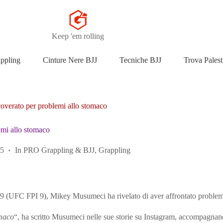
Keep 'em rolling
appling
Cinture Nere BJJ
Tecniche BJJ
Trova Palest
verato per problemi allo stomaco
mi allo stomaco
25
In
PRO Grappling & BJJ
,
Grappling
 9 (UFC FPI 9), Mikey Musumeci ha rivelato di aver affrontato problemi
omaco
“, ha scritto Musumeci nelle sue storie su Instagram, accompagnan