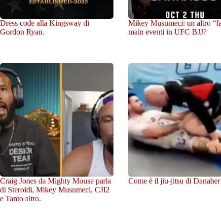
Dress code alla Kingsway di
Mikey Musumeci: un altro “fa
Gordon Ryan.
main eventi in UFC BJJ?
Craig Jones da Mighty Mouse parla
Come è il jiu-jitsu di Danaher
di Steroidi, Mikey Musumeci, CJI2
e Tanto altro.