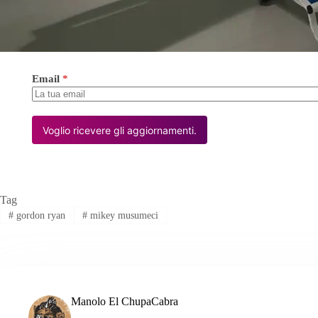
Email
*
Voglio ricevere gli aggiornamenti.
Tag
#
gordon ryan
#
mikey musumeci
Manolo El ChupaCabra