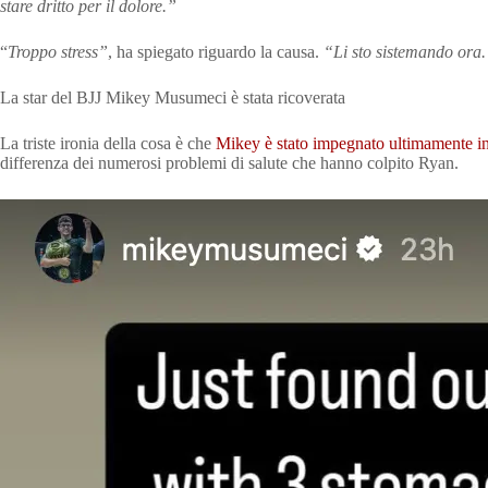
stare dritto per il dolore.”
“
Troppo stress”
, ha spiegato riguardo la causa.
“Li sto sistemando ora.
La star del BJJ Mikey Musumeci è stata ricoverata
La triste ironia della cosa è che
Mikey è stato impegnato ultimamente i
differenza dei numerosi problemi di salute che hanno colpito Ryan.