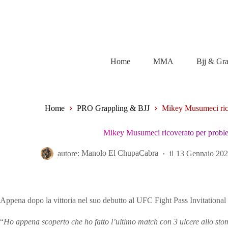
Salta
al
contenuto
Home
MMA
Bjj & Gr
Home
PRO Grappling & BJJ
Mikey Musumeci rico
Mikey Musumeci ricoverato per proble
autore:
Manolo El ChupaCabra
il
13 Gennaio 20
Appena dopo la vittoria nel suo debutto al UFC Fight Pass Invitational
“
Ho appena scoperto che ho fatto l’ultimo match con 3 ulcere allo st