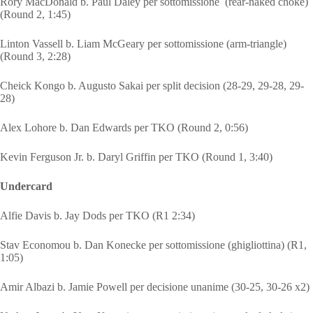
Rory MacDonald b. Paul Daley per sottomissione (rear-naked choke)
(Round 2, 1:45)
Linton Vassell b. Liam McGeary per sottomissione (arm-triangle)
(Round 3, 2:28)
Cheick Kongo b. Augusto Sakai per split decision (28-29, 29-28, 29-
28)
Alex Lohore b. Dan Edwards per TKO (Round 2, 0:56)
Kevin Ferguson Jr. b. Daryl Griffin per TKO (Round 1, 3:40)
Undercard
Alfie Davis b. Jay Dods per TKO (R1 2:34)
Stav Economou b. Dan Konecke per sottomissione (ghigliottina) (R1,
1:05)
Amir Albazi b. Jamie Powell per decisione unanime (30-25, 30-26 x2)