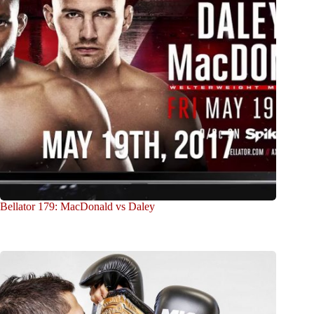
Bellator 179: MacDonald vs Daley