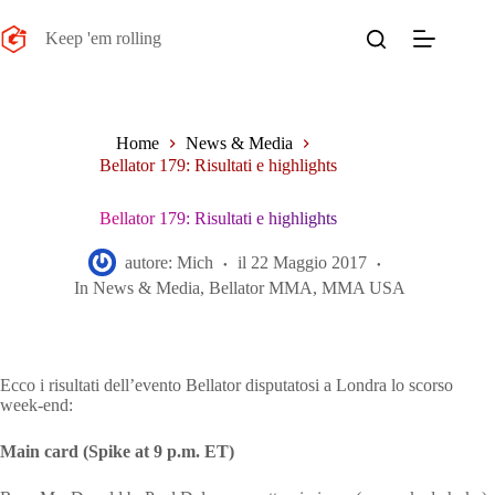
Salta
al
Keep 'em rolling
contenuto
Home
News & Media
Bellator 179: Risultati e highlights
Bellator 179: Risultati e highlights
autore:
Mich
il
22 Maggio 2017
In
News & Media
,
Bellator MMA
,
MMA USA
Ecco i risultati dell’evento Bellator disputatosi a Londra lo scorso
week-end:
Main card (Spike at 9 p.m. ET)