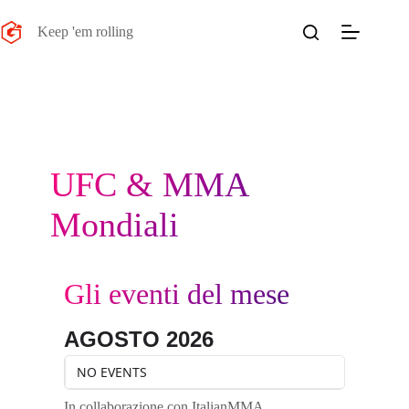
Salta
al
Keep 'em rolling
contenuto
UFC & MMA
Mondiali
Gli eventi del mese
AGOSTO 2026
NO EVENTS
In collaborazione con ItalianMMA