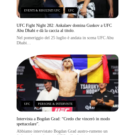
EVENTI & RISULTATI UFC
,
UFC
UFC Fight Night 282: Ankalaev domina Guskov a UFC
Abu Dhabi e dà la caccia al titolo.
Nel pomeriggio del 25 luglio è andata in scena UFC Abu
Dhabi…
UFC
,
PERSONE & INTERVISTE
Intervista a Bogdan Grad: “Credo che vincerò in modo
spettacolare”.
Abbiamo intervistato Bogdan Grad austro-rumeno un