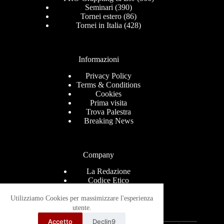
Seminari
(390)
Tornei estero
(86)
Tornei in Italia
(428)
Informazioni
Privacy Policy
Terms & Conditions
Cookies
Prima visita
Trova Palestra
Breaking News
Company
La Redazione
Codice Etico
Contact
Help Center
Utilizziamo Cookies per massimizzare l'esperienza
Advertise
utente.
Ricevi le news via mail
Accetto
Declin9