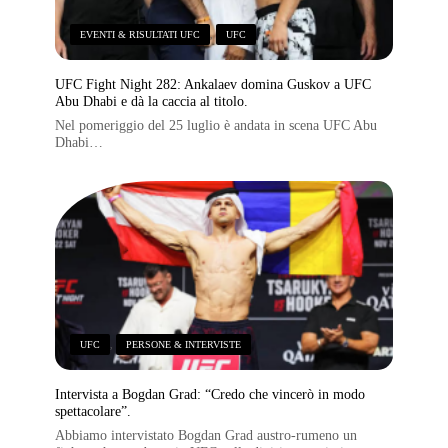
EVENTI & RISULTATI UFC
,
UFC
UFC Fight Night 282: Ankalaev domina Guskov a UFC
Abu Dhabi e dà la caccia al titolo.
Nel pomeriggio del 25 luglio è andata in scena UFC Abu
Dhabi…
UFC
,
PERSONE & INTERVISTE
Intervista a Bogdan Grad: “Credo che vincerò in modo
spettacolare”.
Abbiamo intervistato Bogdan Grad austro-rumeno un