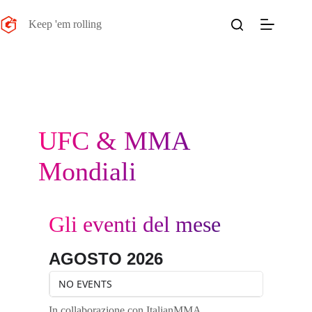
Salta
al
Keep 'em rolling
contenuto
UFC & MMA
Mondiali
Gli eventi del mese
AGOSTO 2026
NO EVENTS
In collaborazione con ItalianMMA