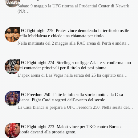
Sabato 9 maggio la UFC ritorna al Prudential Center di Newark
(NJ)…
UFC fight night 275: Prates vince demolendo in territorio ostile
Della Maddalena e chiede una chiamata per titolo
Nella mattinata del 2 maggio alla RAC arena di Perth è andata…
UFC Fight night 274: Sterling sconfigge Zalal e si conferma uno
dei contender principali per il titolo dei pesi piuma.
L’apex arena di Las Vegas nella serata del 25 ha ospitato una…
UFC Freedom 250: Tutte le info sulla storica notte alla Casa
Bianca. Fight Card e segreti dell’evento del secolo.
La Casa Bianca si prepara a UFC Freedom 250. Nella serata del…
UFC Fight night 273: Malott vince per TKO contro Burns e
trionfa davanti alla propria gente.