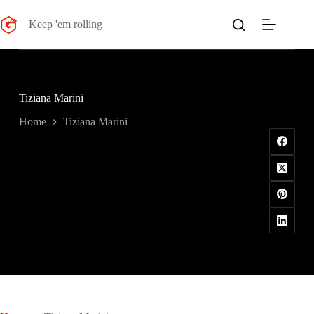
Salta
al
Keep 'em rolling
contenuto
Tiziana Marini
Home
Tiziana Marini