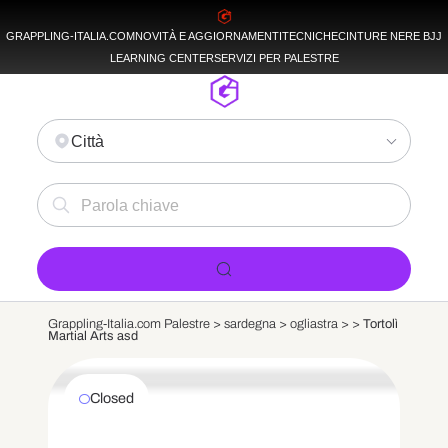
GRAPPLING-ITALIA.COM
NOVITÀ E AGGIORNAMENTI
TECNICHE
CINTURE NERE BJJ
LEARNING CENTER
SERVIZI PER PALESTRE
Città
Grappling-Italia.com Palestre >
sardegna
>
ogliastra
>
>
Tortolì
Martial Arts asd
Closed