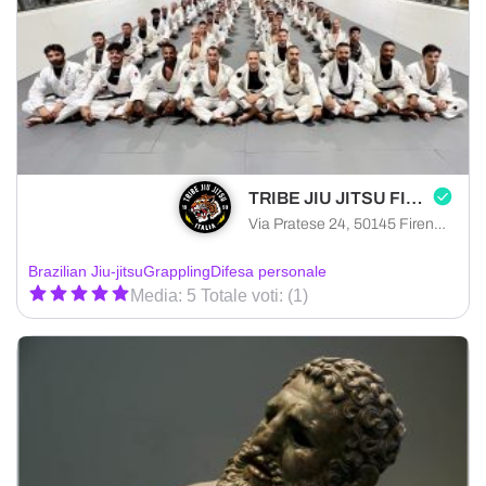
TRIBE JIU JITSU FIRENZE NORD
Via Pratese 24, 50145 Firenze città metropolitana di Firenze, Italia
Brazilian Jiu-jitsu
Grappling
Difesa personale
Media: 5 Totale voti: (1)