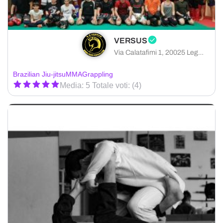
VERSUS
Via Calatafimi 1, 20025 Legnano città metropolitana di Milano, Italia
Brazilian Jiu-jitsu
MMA
Grappling
Media: 5 Totale voti: (4)