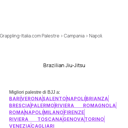
Grappling-Italia.com Palestre > Campania > Napoli.
Brazilian Jiu-Jitsu
Migliori palestre di BJJ a:
BARI
VERONA
SALENTO
NAPOLI
BRIANZA
BRESCIA
PALERMO
RIVIERA ROMAGNOLA
ROMA
NAPOLI
MILANO
FIRENZE
RIVIERA TOSCANA
GENOVA
TORINO
VENEZIA
CAGLIARI