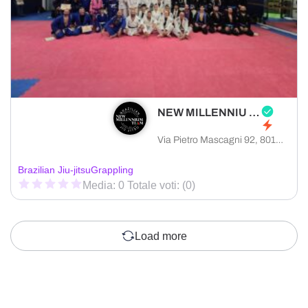
NEW MILLENNIU TEAM
Via Pietro Mascagni 92, 80128 Napoli città metropolitana di Napoli, Italia
Brazilian Jiu-jitsu
Grappling
Media: 0 Totale voti: (0)
Load more