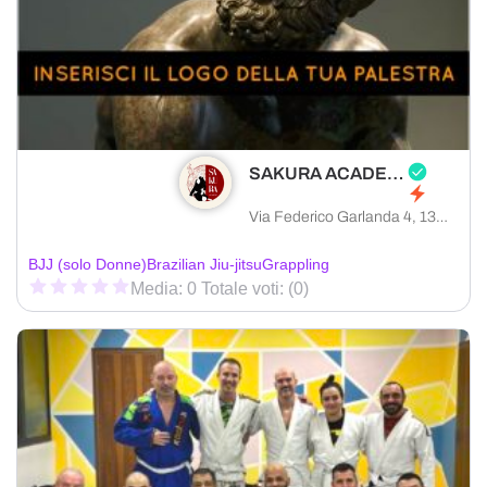
SAKURA ACADEMY
Via Federico Garlanda 4, 13900 Biella provincia di Biella, Italia
BJJ (solo Donne)
Brazilian Jiu-jitsu
Grappling
Media: 0 Totale voti: (0)