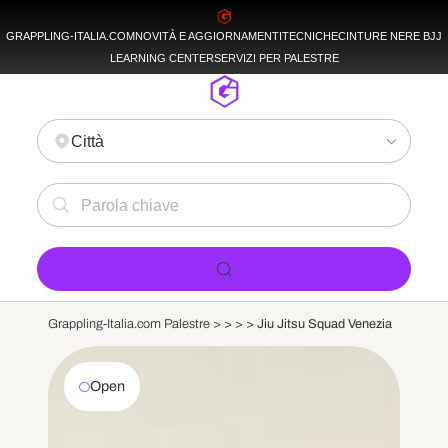
GRAPPLING-ITALIA.COM
NOVITÀ E AGGIORNAMENTI
TECNICHE
CINTURE NERE BJJ
LEARNING CENTER
SERVIZI PER PALESTRE
Città
Grappling-Italia.com Palestre >
>
>
>
Jiu Jitsu Squad Venezia
Open