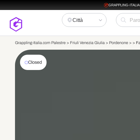
GRAPPLING-ITALI
Città
Grappling-Italia.com Palestre >
Friuli Venezia Giulia
>
Pordenone
>
>
Fa
Closed