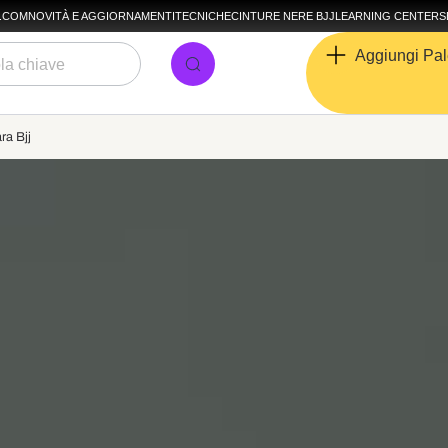
A.COM
NOVITÀ E AGGIORNAMENTI
TECNICHE
CINTURE NERE BJJ
LEARNING CENTER
S
Aggiungi Pal
ra Bjj