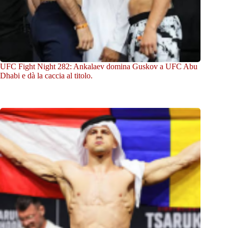
UFC Fight Night 282: Ankalaev domina Guskov a UFC Abu
Dhabi e dà la caccia al titolo.