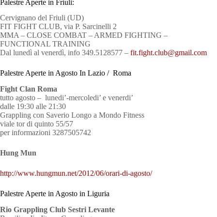
Palestre Aperte in Friuli:
Cervignano del Friuli (UD)
FIT FIGHT CLUB, via P. Sarcinelli 2
MMA – CLOSE COMBAT – ARMED FIGHTING –
FUNCTIONAL TRAINING
Dal lunedì al venerdì, info 349.5128577 –
fit.fight.club@gmail.com
Palestre Aperte in Agosto In Lazio / Roma
Fight Clan Roma
tutto agosto – lunedi’-mercoledi’ e venerdi’
dalle 19:30 alle 21:30
Grappling con Saverio Longo a Mondo Fitness
viale tor di quinto 55/57
per informazioni 3287505742
Hung Mun
http://www.hungmun.net/2012/06/orari-di-agosto/
Palestre Aperte in Agosto in Liguria
Rio Grappling Club Sestri Levante