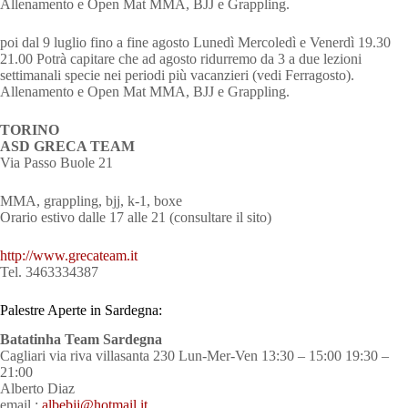
Allenamento e Open Mat MMA, BJJ e Grappling.
poi dal 9 luglio fino a fine agosto Lunedì Mercoledì e Venerdì 19.30
21.00 Potrà capitare che ad agosto ridurremo da 3 a due lezioni
settimanali specie nei periodi più vacanzieri (vedi Ferragosto).
Allenamento e Open Mat MMA, BJJ e Grappling.
TORINO
ASD GRECA TEAM
Via Passo Buole 21
MMA, grappling, bjj, k-1, boxe
Orario estivo dalle 17 alle 21 (consultare il sito)
http://www.grecateam.it
Tel. 3463334387
Palestre Aperte in Sardegna:
Batatinha Team Sardegna
Cagliari via riva villasanta 230 Lun-Mer-Ven 13:30 – 15:00 19:30 –
21:00
Alberto Diaz
email :
albebjj@hotmail.it