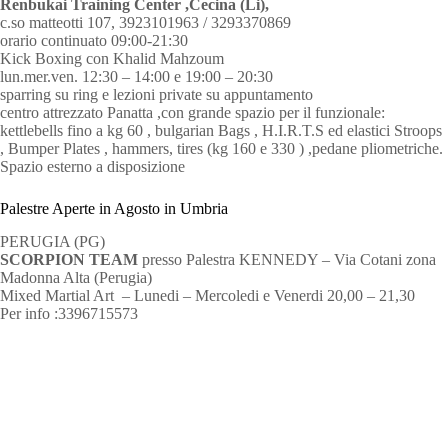
Renbukai Training Center ,Cecina (Li),
c.so matteotti 107, 3923101963 / 3293370869
orario continuato 09:00-21:30
Kick Boxing con Khalid Mahzoum
lun.mer.ven. 12:30 – 14:00 e 19:00 – 20:30
sparring su ring e lezioni private su appuntamento
centro attrezzato Panatta ,con grande spazio per il funzionale:
kettlebells fino a kg 60 , bulgarian Bags , H.I.R.T.S ed elastici Stroops
, Bumper Plates , hammers, tires (kg 160 e 330 ) ,pedane pliometriche.
Spazio esterno a disposizione
Palestre Aperte in Agosto in Umbria
PERUGIA (PG)
SCORPION TEAM
presso Palestra KENNEDY – Via Cotani zona
Madonna Alta (Perugia)
Mixed Martial Art – Lunedi – Mercoledi e Venerdi 20,00 – 21,30
Per info :3396715573