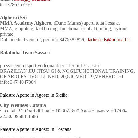
tel: 3286755950
Alghero (SS)
MMA Academy Alghero
, (Dario Marras),aperti tutta l estate.
MMA, grappling, kickboxing, functional combat training, lezioni
private.
Dal lunedì al venerdì, per info 3476382859,
dariusccds@hotmail.it
Batatinha Team Sassari
presso centro sportivo leonardo,via fermi 17 sassari.
BRAZILIAN JIU JITSU GI & NOGI,FUNCTIONAL TRAINING.
ORARIO ESTIVO: LUNEDì 20,GIOVEDì 19,VENERDì 20
info: 347 4047384
Palestre Aperte in Agosto in Sicilia:
City Wellness Catania
via cifali 3/a Orari di Luglio 10:30-23:00 Agosto lu-me-ve 17:00-
22:30. 0958811586
Palestre Aperte in Agosto in Toscana