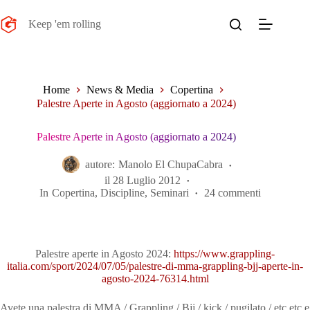
Salta
al
Keep 'em rolling
contenuto
Home
News & Media
Copertina
Palestre Aperte in Agosto (aggiornato a 2024)
Palestre Aperte in Agosto (aggiornato a 2024)
autore:
Manolo El ChupaCabra
il
28 Luglio 2012
In
Copertina
,
Discipline
,
Seminari
24 commenti
Palestre aperte in Agosto 2024:
https://www.grappling-
italia.com/sport/2024/07/05/palestre-di-mma-grappling-bjj-aperte-in-
agosto-2024-76314.html
Avete una palestra di MMA / Grappling / Bjj / kick / pugilato / etc etc e