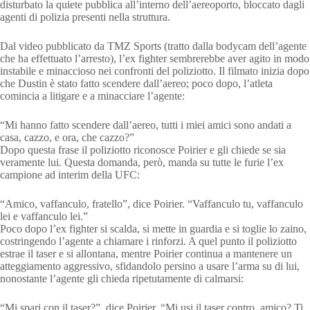
disturbato la quiete pubblica all’interno dell’aereoporto, bloccato dagli
agenti di polizia presenti nella struttura.
Dal video pubblicato da TMZ Sports (tratto dalla bodycam dell’agente
che ha effettuato l’arresto), l’ex fighter sembrerebbe aver agito in modo
instabile e minaccioso nei confronti del poliziotto. Il filmato inizia dopo
che Dustin è stato fatto scendere dall’aereo; poco dopo, l’atleta
comincia a litigare e a minacciare l’agente:
“Mi hanno fatto scendere dall’aereo, tutti i miei amici sono andati a
casa, cazzo, e ora, che cazzo?”
Dopo questa frase il poliziotto riconosce Poirier e gli chiede se sia
veramente lui. Questa domanda, però, manda su tutte le furie l’ex
campione ad interim della UFC:
“Amico, vaffanculo, fratello”, dice Poirier. “Vaffanculo tu, vaffanculo
lei e vaffanculo lei.”
Poco dopo l’ex fighter si scalda, si mette in guardia e si toglie lo zaino,
costringendo l’agente a chiamare i rinforzi. A quel punto il poliziotto
estrae il taser e si allontana, mentre Poirier continua a mantenere un
atteggiamento aggressivo, sfidandolo persino a usare l’arma su di lui,
nonostante l’agente gli chieda ripetutamente di calmarsi:
“Mi spari con il taser?”, dice Poirier. “Mi usi il taser contro, amico? Ti