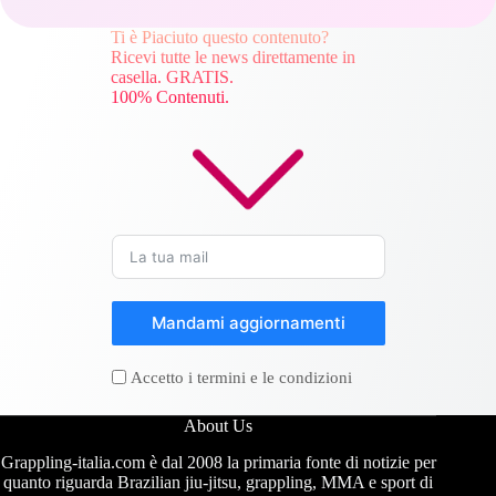
Ti è Piaciuto questo contenuto?
Ricevi tutte le news direttamente in
casella. GRATIS.
100% Contenuti.
Mandami aggiornamenti
Accetto i termini e le condizioni
About Us
Grappling-italia.com è dal 2008 la primaria fonte di notizie per
quanto riguarda Brazilian jiu-jitsu, grappling, MMA e sport di