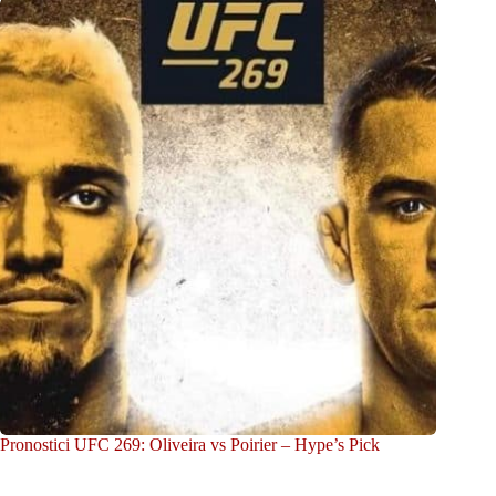
Pronostici UFC 269: Oliveira vs Poirier – Hype’s Pick