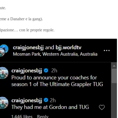
ute.
sieme a Danaher e la gang).
cipazione… con le proprie regole.