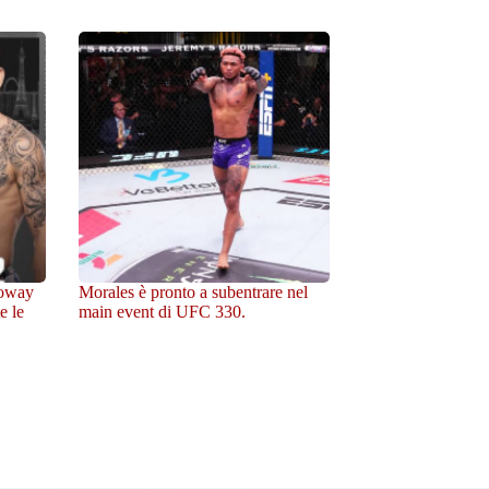
loway
Morales è pronto a subentrare nel
e le
main event di UFC 330.