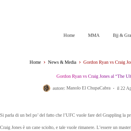
Salta
al
contenuto
Home
MMA
Bjj & Gr
Home
News & Media
Gordon Ryan vs Craig Jon
Gordon Ryan vs Craig Jones al “The Ul
autore:
Manolo El ChupaCabra
il
22 Ap
Si parla di un bel po’ del fatto che l’UFC vuole fare del Grappling l
Craig Jones è un cane sciolto, e tale vuole rimanere. L’essere un maste