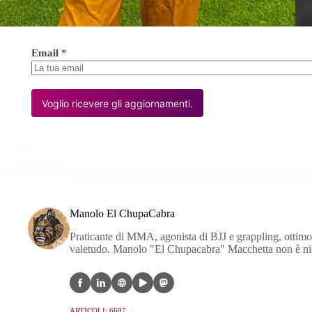
Email
*
Voglio ricevere gli aggiornamenti.
Manolo El ChupaCabra
Praticante di MMA, agonista di BJJ e grappling, ottimo c
valetudo. Manolo "El Chupacabra" Macchetta non è nien
ARTICOLI: 6697