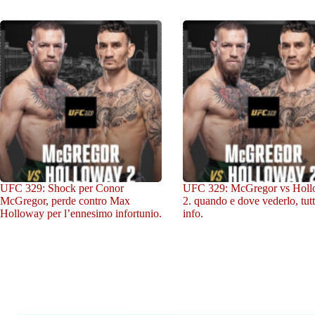
UFC 329: Shock per Conor
UFC 329: McGregor vs Hol
McGregor, perde contro Max
2. quando e dove vederlo, tutt
Holloway per l’ennesimo infortunio.
info.