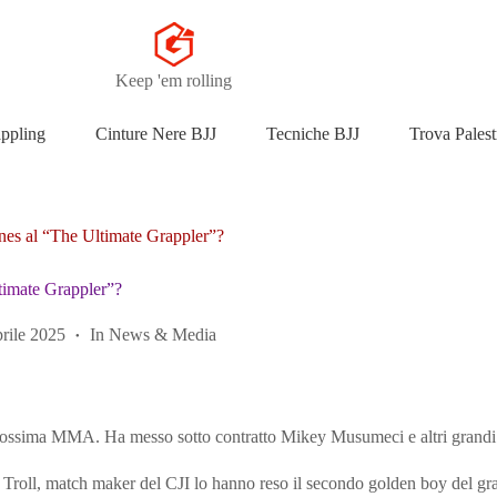
Keep 'em rolling
appling
Cinture Nere BJJ
Tecniche BJJ
Trova Palest
es al “The Ultimate Grappler”?
timate Grappler”?
rile 2025
In
News & Media
a prossima MMA. Ha messo sotto contratto Mikey Musumeci e altri grand
r Troll, match maker del CJI lo hanno reso il secondo golden boy del gr