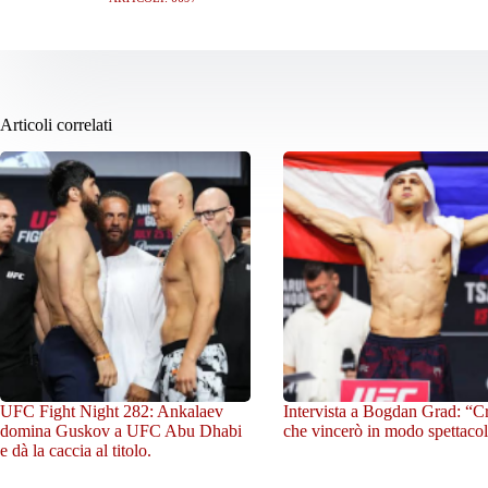
Articoli correlati
UFC Fight Night 282: Ankalaev
Intervista a Bogdan Grad: “C
domina Guskov a UFC Abu Dhabi
che vincerò in modo spettacol
e dà la caccia al titolo.