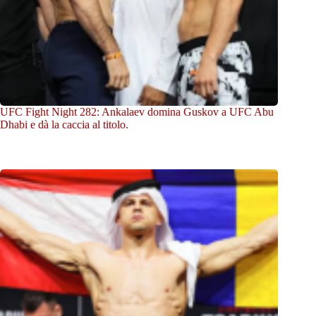
UFC Fight Night 282: Ankalaev domina Guskov a UFC Abu
Dhabi e dà la caccia al titolo.