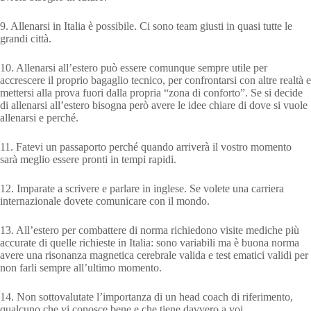
9. Allenarsi in Italia è possibile. Ci sono team giusti in quasi tutte le
grandi città.
10. Allenarsi all’estero può essere comunque sempre utile per
accrescere il proprio bagaglio tecnico, per confrontarsi con altre realtà e
mettersi alla prova fuori dalla propria “zona di conforto”. Se si decide
di allenarsi all’estero bisogna però avere le idee chiare di dove si vuole
allenarsi e perché.
11. Fatevi un passaporto perché quando arriverà il vostro momento
sarà meglio essere pronti in tempi rapidi.
12. Imparate a scrivere e parlare in inglese. Se volete una carriera
internazionale dovete comunicare con il mondo.
13. All’estero per combattere di norma richiedono visite mediche più
accurate di quelle richieste in Italia: sono variabili ma è buona norma
avere una risonanza magnetica cerebrale valida e test ematici validi per
non farli sempre all’ultimo momento.
14. Non sottovalutate l’importanza di un head coach di riferimento,
qualcuno che vi conosce bene e che tiene davvero a voi.