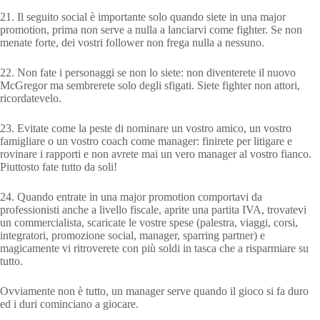
21. Il seguito social è importante solo quando siete in una major
promotion, prima non serve a nulla a lanciarvi come fighter. Se non
menate forte, dei vostri follower non frega nulla a nessuno.
22. Non fate i personaggi se non lo siete: non diventerete il nuovo
McGregor ma sembrerete solo degli sfigati. Siete fighter non attori,
ricordatevelo.
23. Evitate come la peste di nominare un vostro amico, un vostro
famigliare o un vostro coach come manager: finirete per litigare e
rovinare i rapporti e non avrete mai un vero manager al vostro fianco.
Piuttosto fate tutto da soli!
24. Quando entrate in una major promotion comportavi da
professionisti anche a livello fiscale, aprite una partita IVA, trovatevi
un commercialista, scaricate le vostre spese (palestra, viaggi, corsi,
integratori, promozione social, manager, sparring partner) e
magicamente vi ritroverete con più soldi in tasca che a risparmiare su
tutto.
Ovviamente non è tutto, un manager serve quando il gioco si fa duro
ed i duri cominciano a giocare.