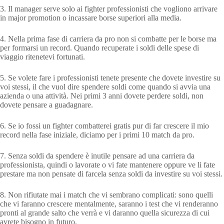
3. Il manager serve solo ai fighter professionisti che vogliono arrivare
in major promotion o incassare borse superiori alla media.
4. Nella prima fase di carriera da pro non si combatte per le borse ma
per formarsi un record. Quando recuperate i soldi delle spese di
viaggio ritenetevi fortunati.
5. Se volete fare i professionisti tenete presente che dovete investire su
voi stessi, il che vuol dire spendere soldi come quando si avvia una
azienda o una attività. Nei primi 3 anni dovete perdere soldi, non
dovete pensare a guadagnare.
6. Se io fossi un fighter combatterei gratis pur di far crescere il mio
record nella fase iniziale, diciamo per i primi 10 match da pro.
7. Senza soldi da spendere è inutile pensare ad una carriera da
professionista, quindi o lavorate o vi fate mantenere oppure ve li fate
prestare ma non pensate di farcela senza soldi da investire su voi stessi.
8. Non rifiutate mai i match che vi sembrano complicati: sono quelli
che vi faranno crescere mentalmente, saranno i test che vi renderanno
pronti al grande salto che verrà e vi daranno quella sicurezza di cui
avrete bisogno in futuro.